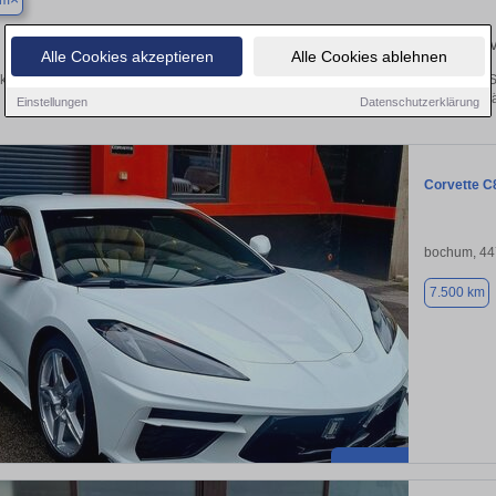
um
Finden Sie in Bochum Ihren gebrauchten Corvette –
Alle Cookies akzeptieren
Alle Cookies ablehnen
ken Sie in Bochum gebrauchte Corvette Fahrzeuge. Von Kleinwagen bis hin zum SU
Bochum von privat und vom Hä
Einstellungen
Datenschutzerklärung
Corvette C
bochum, 4
7.500 km