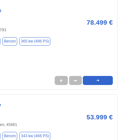
8
78.499 €
4793
Benzin
365 kw (496 PS)
★
➦
➜
7
53.999 €
hen, 45881
Benzin
343 kw (466 PS)