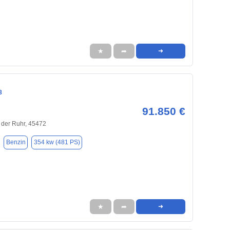
★
➦
➜
8
91.850 €
 der Ruhr, 45472
Benzin
354 kw (481 PS)
★
➦
➜