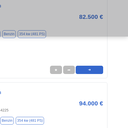
8
82.500 €
Benzin
354 kw (481 PS)
★
➦
➜
8
94.000 €
44225
Benzin
354 kw (481 PS)