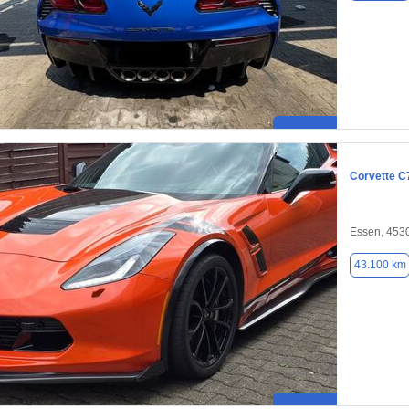
Corvette C
Essen, 453
43.100 km