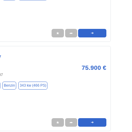
★
➦
➜
7
75.900 €
07
Benzin
343 kw (466 PS)
★
➦
➜