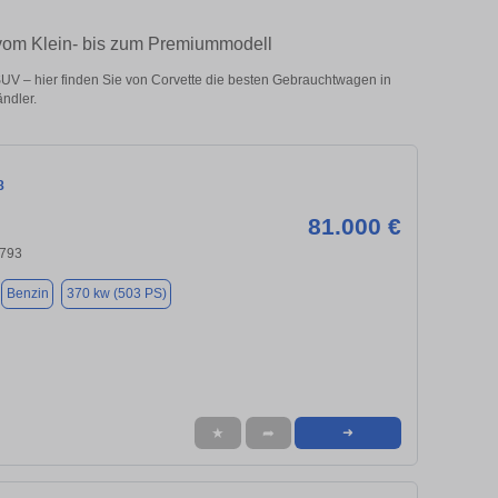
 vom Klein- bis zum Premiummodell
V – hier finden Sie von Corvette die besten Gebrauchtwagen in
ndler.
8
81.000 €
4793
Benzin
370 kw (503 PS)
★
➦
➜