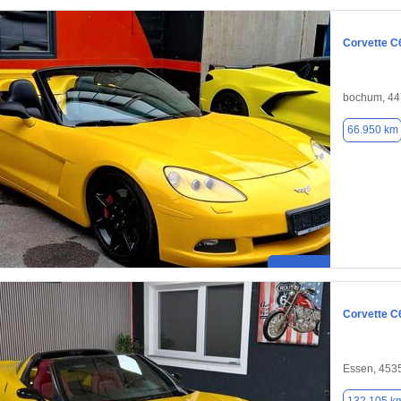
Corvette C
bochum, 4
66.950 km
Corvette C
Essen, 453