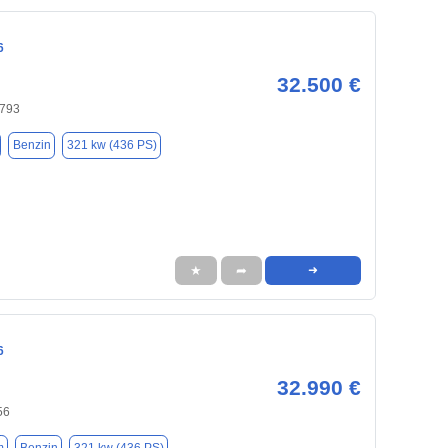
6
32.500 €
4793
Benzin
321 kw (436 PS)
★
➦
➜
6
32.990 €
56