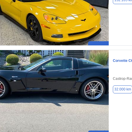
132.105 k
Corvette C
Castrop-Ra
32.000 km