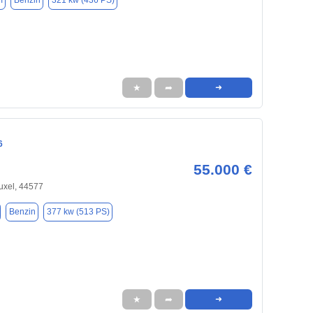
m
Benzin
321 kw (436 PS)
★
➦
➜
6
55.000 €
uxel, 44577
Benzin
377 kw (513 PS)
★
➦
➜