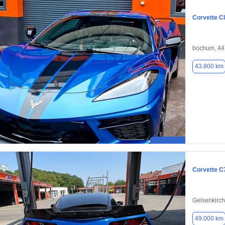
Corvette C
bochum, 4
43.800 km
Corvette C
Gelsenkirc
49.000 km