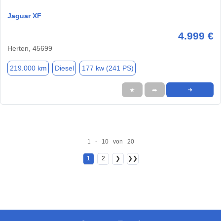
Jaguar XF
4.999 €
Herten, 45699
219.000 km
Diesel
177 kw (241 PS)
★
➦
➜
1 - 10 von 20
1
2
❯
❯❯