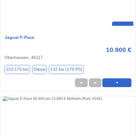
Jaguar F-Pace
10.900 €
Oberhausen, 46117
223.175 km
Diesel
132 kw (179 PS)
★
➦
➜