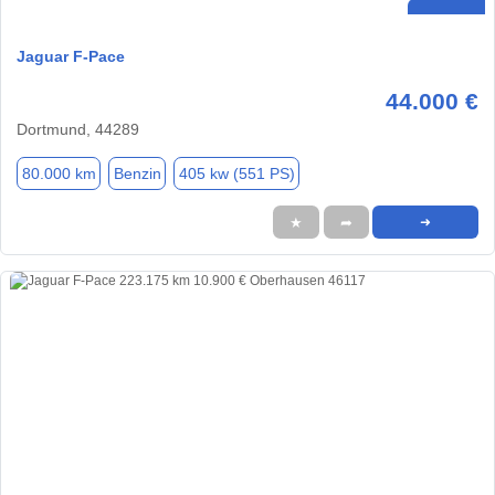
Jaguar F-Pace
44.000 €
Dortmund, 44289
80.000 km
Benzin
405 kw (551 PS)
★
➦
➜