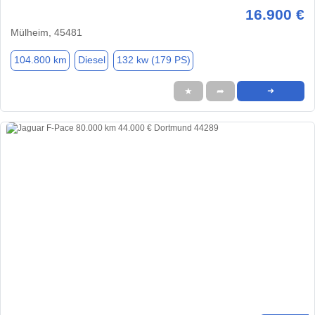
16.900 €
Mülheim, 45481
104.800 km
Diesel
132 kw (179 PS)
★
➦
➜