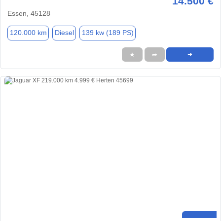
14.500 €
Essen, 45128
120.000 km
Diesel
139 kw (189 PS)
★
➦
➜