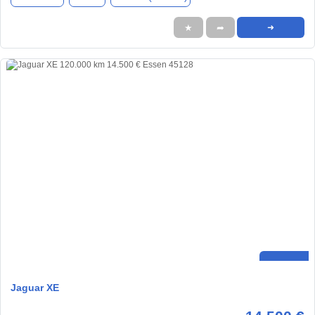
★
➦
➜
Jaguar XE