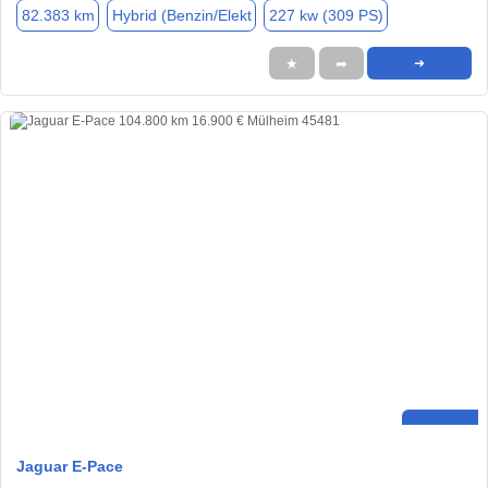
82.383 km
Hybrid (Benzin/Elekt
227 kw (309 PS)
★
➦
➜
Jaguar E-Pace