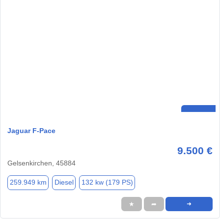
Jaguar F-Pace
9.500 €
Gelsenkirchen, 45884
259.949 km
Diesel
132 kw (179 PS)
★
➦
➜