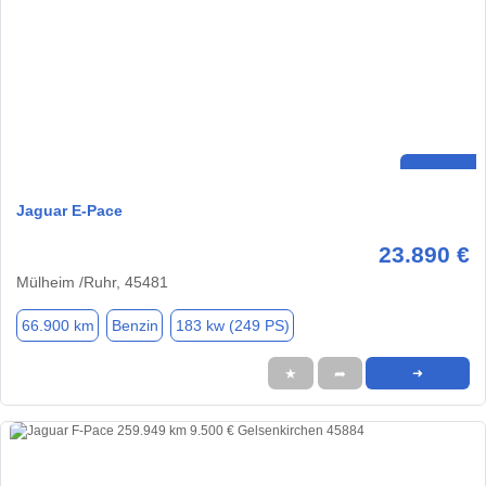
Jaguar E-Pace
23.890 €
Mülheim /Ruhr, 45481
66.900 km
Benzin
183 kw (249 PS)
★
➦
➜