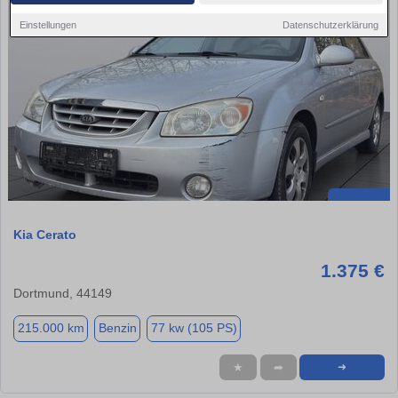
Einstellungen
Datenschutzerklärung
Kia Cerato
1.375 €
Dortmund, 44149
215.000 km
Benzin
77 kw (105 PS)
★
➦
➜