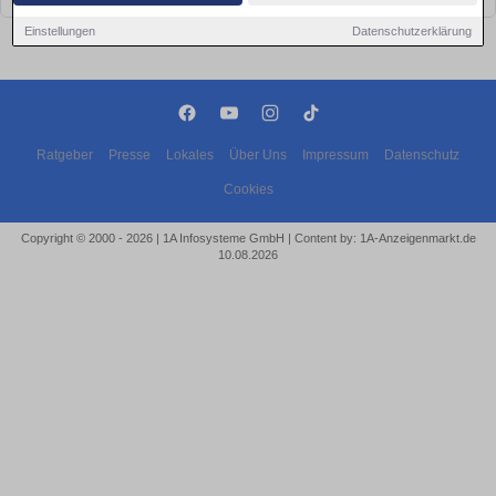
Einstellungen
Datenschutzerklärung
Ratgeber
Presse
Lokales
Über Uns
Impressum
Datenschutz
Cookies
Copyright © 2000 - 2026 | 1A Infosysteme GmbH | Content by: 1A-Anzeigenmarkt.de
10.08.2026