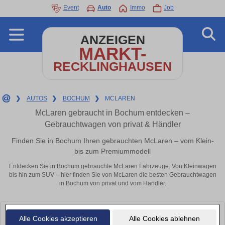
Event
Auto
Immo
Job
ANZEIGEN
MARKT-
RECKLINGHAUSEN
❯
AUTOS
❯
BOCHUM
❯
MCLAREN
McLaren gebraucht in Bochum entdecken –
Gebrauchtwagen von privat & Händler
Finden Sie in Bochum Ihren gebrauchten McLaren – vom Klein-
bis zum Premiummodell
Entdecken Sie in Bochum gebrauchte McLaren Fahrzeuge. Von Kleinwagen
bis hin zum SUV – hier finden Sie von McLaren die besten Gebrauchtwagen
in Bochum von privat und vom Händler.
Leider konnten wir derzeit keine passenden Autos finden. Schauen Sie
Alle Cookies akzeptieren
Alle Cookies ablehnen
bald wieder vorbei!