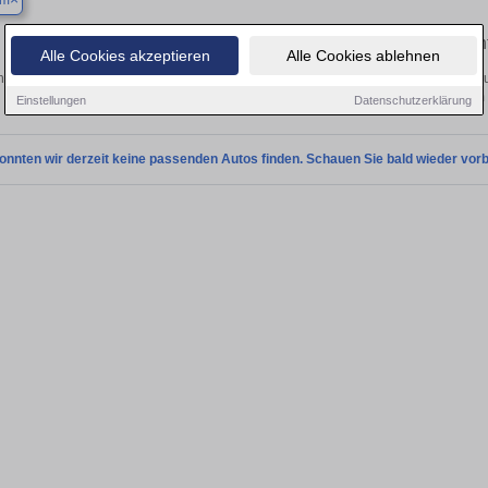
um
Finden Sie in Bochum Ihren gebrauch
Alle Cookies akzeptieren
Alle Cookies ablehnen
en Sie in Bochum einen Mitsubishi L200 Gebrauchtwagen? Entdecken Sie gebrau
Preisklassen von privat und vom
Einstellungen
Datenschutzerklärung
onnten wir derzeit keine passenden Autos finden. Schauen Sie bald wieder vorb