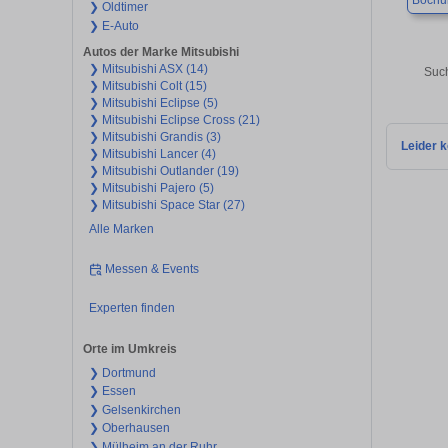
Boch
❯ Oldtimer
❯ E-Auto
Autos der Marke Mitsubishi
❯ Mitsubishi ASX (14)
Such
❯ Mitsubishi Colt (15)
❯ Mitsubishi Eclipse (5)
❯ Mitsubishi Eclipse Cross (21)
❯ Mitsubishi Grandis (3)
Leider k
❯ Mitsubishi Lancer (4)
❯ Mitsubishi Outlander (19)
❯ Mitsubishi Pajero (5)
❯ Mitsubishi Space Star (27)
Alle Marken
Messen & Events
Experten finden
Orte im Umkreis
❯ Dortmund
❯ Essen
❯ Gelsenkirchen
❯ Oberhausen
❯ Mülheim an der Ruhr