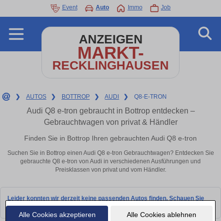
Event
Auto
Immo
Job
ANZEIGEN
MARKT-
RECKLINGHAUSEN
❯
AUTOS
❯
BOTTROP
❯
AUDI
❯
Q8-E-TRON
Audi Q8 e-tron gebraucht in Bottrop entdecken –
Gebrauchtwagen von privat & Händler
Finden Sie in Bottrop Ihren gebrauchten Audi Q8 e-tron
Suchen Sie in Bottrop einen Audi Q8 e-tron Gebrauchtwagen? Entdecken Sie
gebrauchte Q8 e-tron von Audi in verschiedenen Ausführungen und
Preisklassen von privat und vom Händler.
Leider konnten wir derzeit keine passenden Autos finden. Schauen Sie
bald wieder vorbei!
Alle Cookies akzeptieren
Alle Cookies ablehnen