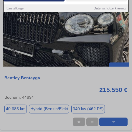
Einstellungen
Datenschutzerklärung
Bentley Bentayga
215.550 €
Bochum, 44894
40.685 km
Hybrid (Benzin/Elekt
340 kw (462 PS)
★
➦
➜