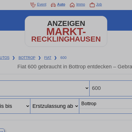
Event
Auto
Immo
Job
ANZEIGEN
MARKT-
RECKLINGHAUSEN
UTOS
❯
BOTTROP
❯
FIAT
❯
600
Fiat 600 gebraucht in Bottrop entdecken – Gebr
×