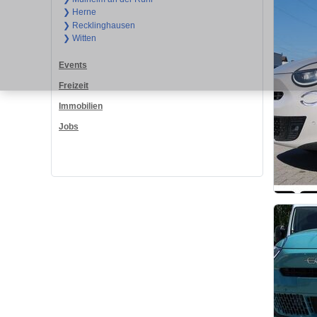
❯ Herne
❯ Recklinghausen
❯ Witten
Events
Freizeit
Immobilien
Jobs