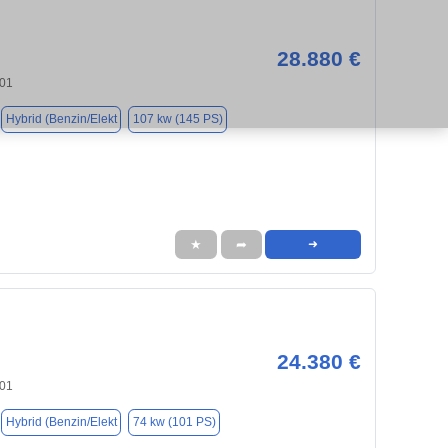
28.880 €
701
Hybrid (Benzin/Elekt
107 kw (145 PS)
★
➦
➜
24.380 €
701
Hybrid (Benzin/Elekt
74 kw (101 PS)