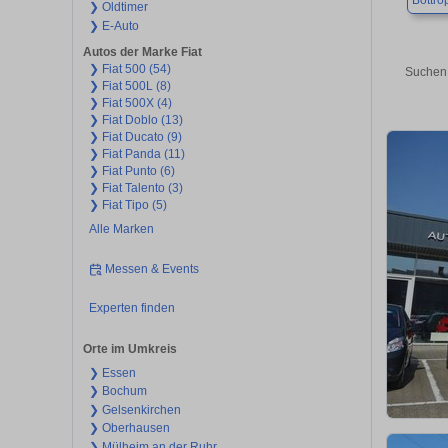
Bottro
❯ Oldtimer
❯ E-Auto
Autos der Marke Fiat
❯ Fiat 500 (54)
Suchen 
❯ Fiat 500L (8)
❯ Fiat 500X (4)
❯ Fiat Doblo (13)
❯ Fiat Ducato (9)
❯ Fiat Panda (11)
❯ Fiat Punto (6)
❯ Fiat Talento (3)
❯ Fiat Tipo (5)
Alle Marken
Messen & Events
Experten finden
Orte im Umkreis
❯ Essen
❯ Bochum
❯ Gelsenkirchen
❯ Oberhausen
❯ Mülheim an der Ruhr