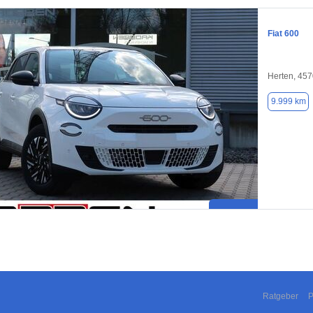
Fiat 600
Herten, 45
9.999 km
Ratgeber
P