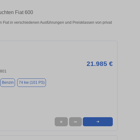
uchten Fiat 600
 Fiat in verschiedenen Ausführungen und Preisklassen von privat
21.985 €
4801
Benzin
74 kw (101 PS)
★
➦
➜