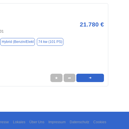
21.780 €
701
Hybrid (Benzin/Elekt
74 kw (101 PS)
★
➦
➜
resse
Lokales
Über Uns
Impressum
Datenschutz
Cookies