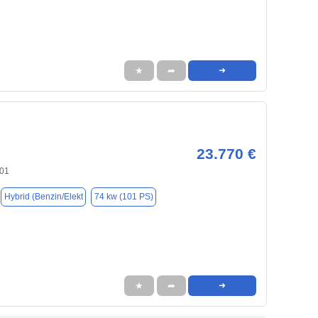
★
➦
➜
23.770 €
701
Hybrid (Benzin/Elekt
74 kw (101 PS)
★
➦
➜