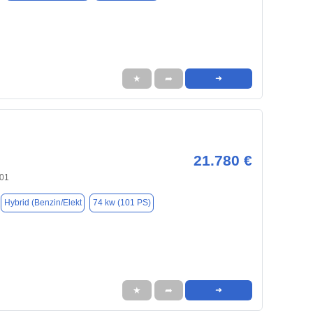
★
➦
➜
21.780 €
701
Hybrid (Benzin/Elekt
74 kw (101 PS)
★
➦
➜