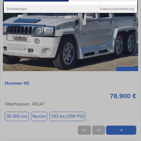
Einstellungen
Datenschutzerklärung
Hummer H2
78.900 €
Oberhausen, 46147
35.000 km
Benzin
293 kw (398 PS)
★
➦
➜