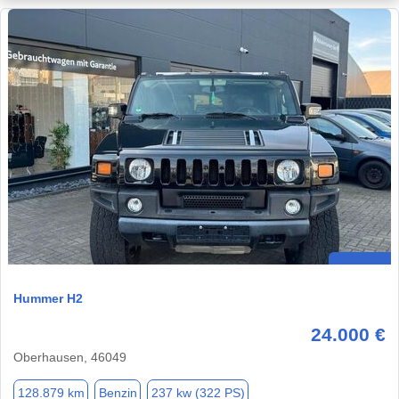
Hummer H2
24.000 €
Oberhausen, 46049
128.879 km
Benzin
237 kw (322 PS)