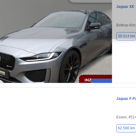
Jaguar XE
Bottrop-Kir
39.014 km
Jaguar F-P
Essen, 451
62.590 km