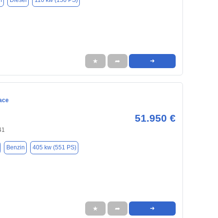
m
Diesel
110 kw (150 PS)
★
➦
➜
ace
51.950 €
41
Benzin
405 kw (551 PS)
★
➦
➜