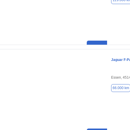
129.000 k
Jaguar F-P
Essen, 451
66.000 km