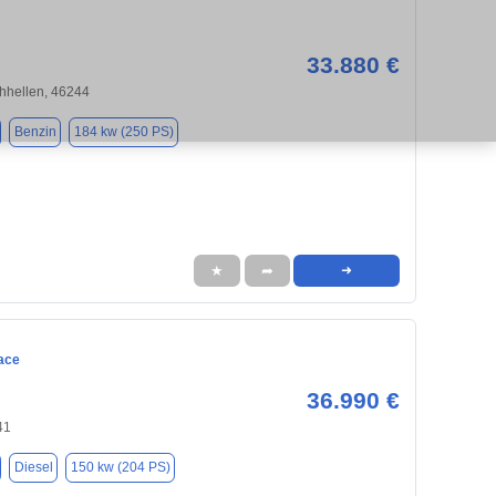
33.880 €
chhellen, 46244
Benzin
184 kw (250 PS)
★
➦
➜
ace
36.990 €
41
Diesel
150 kw (204 PS)