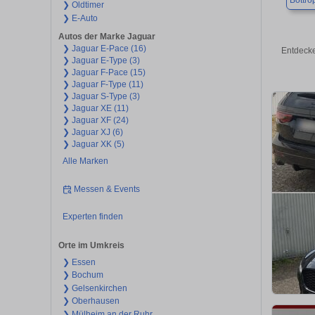
Bottro
❯ Oldtimer
❯ E-Auto
Autos der Marke Jaguar
❯ Jaguar E-Pace (16)
Entdecke
❯ Jaguar E-Type (3)
❯ Jaguar F-Pace (15)
❯ Jaguar F-Type (11)
❯ Jaguar S-Type (3)
❯ Jaguar XE (11)
❯ Jaguar XF (24)
❯ Jaguar XJ (6)
❯ Jaguar XK (5)
Alle Marken
Messen & Events
Experten finden
Orte im Umkreis
❯ Essen
❯ Bochum
❯ Gelsenkirchen
❯ Oberhausen
❯ Mülheim an der Ruhr