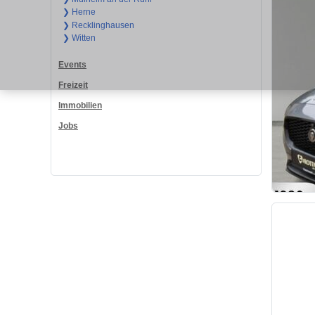
❯ Herne
❯ Recklinghausen
❯ Witten
Events
Freizeit
Immobilien
Jobs