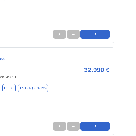
★
➦
➜
ace
32.990 €
hen, 45891
Diesel
150 kw (204 PS)
★
➦
➜