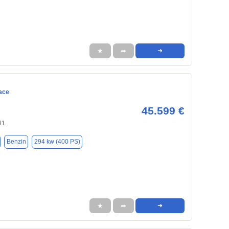
★
➦
➜
ace
45.599 €
41
Benzin
294 kw (400 PS)
★
➦
➜