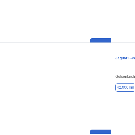
Jaguar F-P
Gelsenkirc
42.000 km