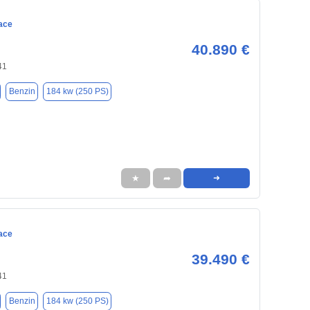
ace
40.890 €
41
Benzin
184 kw (250 PS)
★
➦
➜
ace
39.490 €
41
Benzin
184 kw (250 PS)