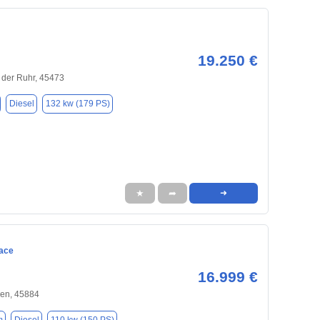
19.250 €
 der Ruhr, 45473
Diesel
132 kw (179 PS)
★
➦
➜
ace
16.999 €
hen, 45884