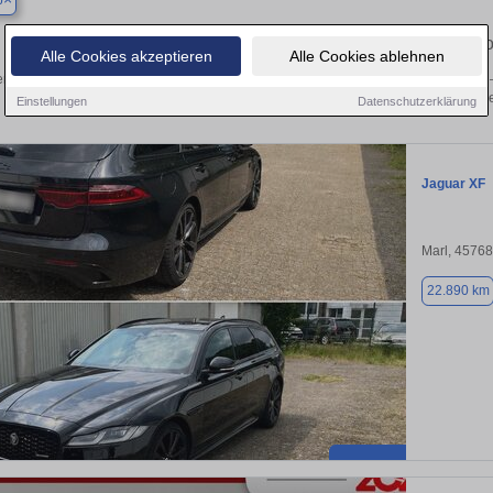
p
Finden Sie in Bottrop Ihren gebrauchten Jaguar – 
Alle Cookies akzeptieren
Alle Cookies ablehnen
n Sie in Bottrop gebrauchte Jaguar Fahrzeuge. Von Kleinwagen bis hin zum SUV –
von privat und vom Händle
Einstellungen
Datenschutzerklärung
Jaguar XF
Marl, 45768
22.890 km