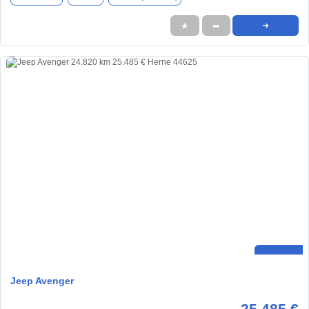
★
➦
➜
Jeep Avenger
25.485 €