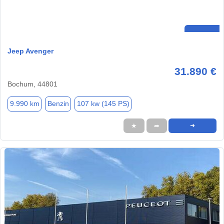
Jeep Avenger
31.890 €
Bochum, 44801
9.990 km
Benzin
107 kw (145 PS)
★
➦
➜