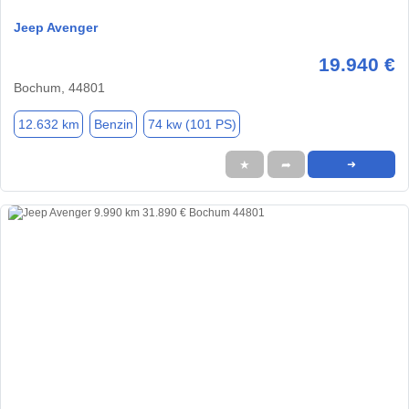
Jeep Avenger
19.940 €
Bochum, 44801
12.632 km
Benzin
74 kw (101 PS)
★
➦
➜