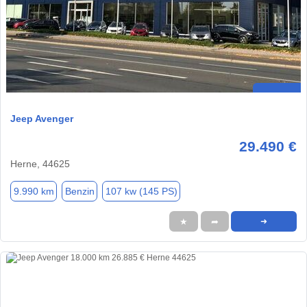
Jeep Avenger
29.490 €
Herne, 44625
9.990 km
Benzin
107 kw (145 PS)
★
➦
➜