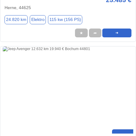
Herne, 44625
24.820 km
Elektro
115 kw (156 PS)
★
➦
➜