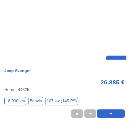
Jeep Avenger
26.885 €
Herne, 44625
18.000 km
Benzin
107 kw (145 PS)
★
➦
➜