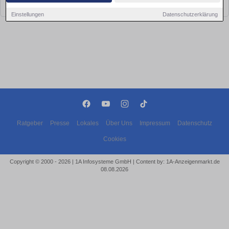
bald wieder vorbei!
Einstellungen
Datenschutzerklärung
Ratgeber
Presse
Lokales
Über Uns
Impressum
Datenschutz
Cookies
Copyright © 2000 - 2026 | 1A Infosysteme GmbH | Content by: 1A-Anzeigenmarkt.de
08.08.2026