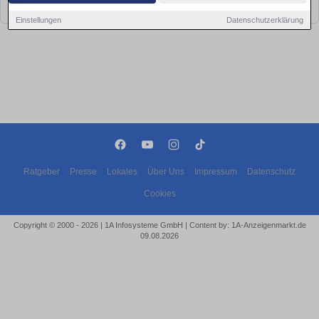
bald wieder vorbei!
Einstellungen
Datenschutzerklärung
Ratgeber
Presse
Lokales
Über Uns
Impressum
Datenschutz
Cookies
Copyright © 2000 - 2026 | 1A Infosysteme GmbH | Content by: 1A-Anzeigenmarkt.de
09.08.2026