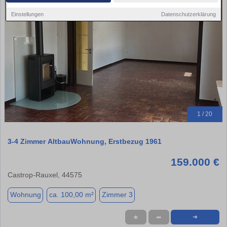
Einstellungen
Datenschutzerklärung
1 / 20
3-4 Zimmer AltbauWohnung, Erstbezug 1961
159.000 €
Castrop-Rauxel, 44575
Wohnung
ca. 100,00 m²
Zimmer 3
★
➦
➜