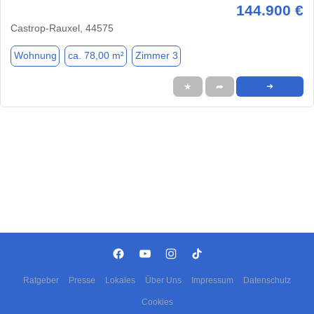
144.900 €
Castrop-Rauxel, 44575
Wohnung
ca. 78,00 m²
Zimmer 3
★
➦
➜
Ratgeber
Presse
Lokales
Über Uns
Impressum
Datenschutz
Cookies