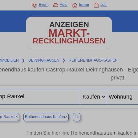
Event
Auto
Immo
Job
ANZEIGEN
MARKT-
RECKLINGHAUSEN
MMOBILIEN
❯
DEININGHAUSEN
❯
REIHENENDHAUS-KAUFEN
enendhaus kaufen Castrop-Rauxel Deininghausen - Eig
privat
×
×
×
op-Rauxel
Reihenendhaus Kaufen
4
Finden Sie hier Ihre Reihenendhaus zum kaufen i