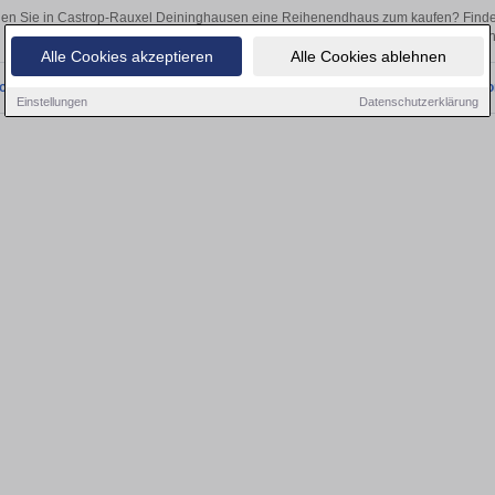
en Sie in Castrop-Rauxel Deininghausen eine Reihenendhaus zum kaufen? Finde
ob als Kapitalanlage oder zur Vermietung – hier finden Sie Ihre Immobilie
Alle Cookies akzeptieren
Alle Cookies ablehnen
onnten wir derzeit keine passenden Objekte finden. Schauen Sie bald wieder vo
Einstellungen
Datenschutzerklärung