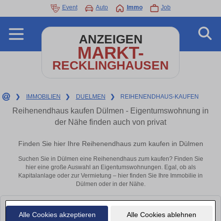
Event
Auto
Immo
Job
ANZEIGEN
MARKT-
RECKLINGHAUSEN
❯
IMMOBILIEN
❯
DUELMEN
❯
REIHENENDHAUS-KAUFEN
Reihenendhaus kaufen Dülmen - Eigentumswohnung in
der Nähe finden auch von privat
Finden Sie hier Ihre Reihenendhaus zum kaufen in Dülmen
Suchen Sie in Dülmen eine Reihenendhaus zum kaufen? Finden Sie
hier eine große Auswahl an Eigentumswohnungen. Egal, ob als
Kapitalanlage oder zur Vermietung – hier finden Sie Ihre Immobilie in
Dülmen oder in der Nähe.
Leider konnten wir derzeit keine passenden Objekte finden. Schauen Sie
Alle Cookies akzeptieren
Alle Cookies ablehnen
bald wieder vorbei!