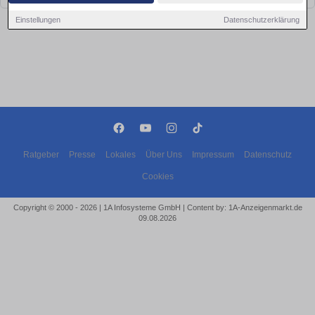
Einstellungen
Datenschutzerklärung
Ratgeber
Presse
Lokales
Über Uns
Impressum
Datenschutz
Cookies
Copyright © 2000 - 2026 | 1A Infosysteme GmbH | Content by: 1A-Anzeigenmarkt.de
09.08.2026