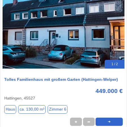
1 / 2
Tolles Familienhaus mit großem Garten (Hattingen-Welper)
449.000 €
Hattingen, 45527
Haus
ca. 130,00 m²
Zimmer 6
★
➦
➜