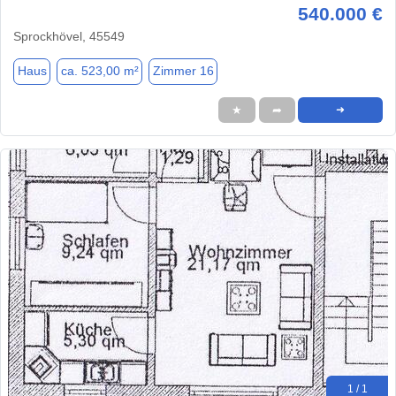
540.000 €
Sprockhövel, 45549
Haus
ca. 523,00 m²
Zimmer 16
★
➦
➜
1 / 1