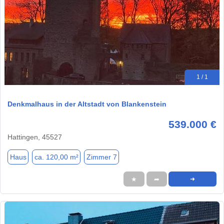
1 / 1
Denkmalhaus in der Altstadt von Blankenstein
539.000 €
Hattingen, 45527
Haus
ca. 120,00 m²
Zimmer 7
★
➦
➜