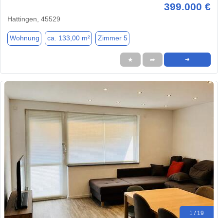
399.000 €
Hattingen, 45529
Wohnung
ca. 133,00 m²
Zimmer 5
★
➦
➜
1 / 19