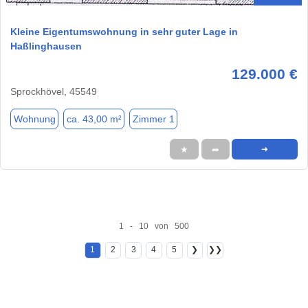
Kleine Eigentumswohnung in sehr guter Lage in
Haßlinghausen
129.000 €
Sprockhövel, 45549
Wohnung
ca. 43,00 m²
Zimmer 1
★
➦
➜
1 - 10 von 500
1
2
3
4
5
❯
❯❯