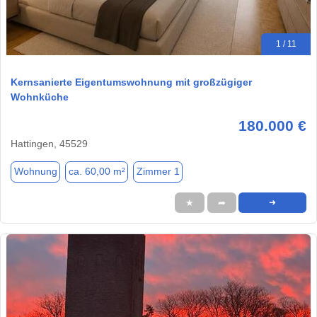
1 / 11
Kernsanierte Eigentumswohnung mit großzügiger
Wohnküche
180.000 €
Hattingen, 45529
Wohnung
ca. 60,00 m²
Zimmer 1
★
➦
➜