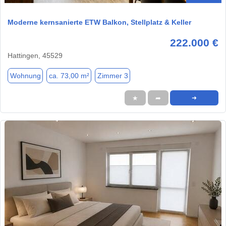
Moderne kernsanierte ETW Balkon, Stellplatz & Keller
222.000 €
Hattingen, 45529
Wohnung
ca. 73,00 m²
Zimmer 3
★
➦
➜