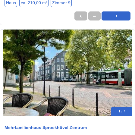
Haus
ca. 210,00 m²
Zimmer 9
★
➦
➜
1 / 7
Mehrfamilienhaus Sprockhövel Zentrum