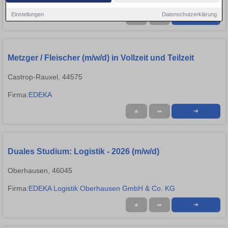
Firma:
Edeka-gruppe
Einstellungen
Datenschutzerklärung
★
➦
➜
Metzger / Fleischer (m/w/d) in Vollzeit und Teilzeit
Castrop-Rauxel, 44575
Firma:
EDEKA
★
➦
➜
Duales Studium: Logistik - 2026 (m/w/d)
Oberhausen, 46045
Firma:
EDEKA Logistik Oberhausen GmbH & Co. KG
★
➦
➜