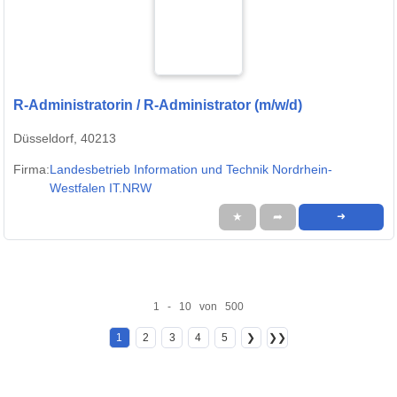
R-Administratorin / R-Administrator (m/w/d)
Düsseldorf, 40213
Firma:
Landesbetrieb Information und Technik Nordrhein-
Westfalen IT.NRW
★
➦
➜
1 - 10 von 500
1
2
3
4
5
❯
❯❯