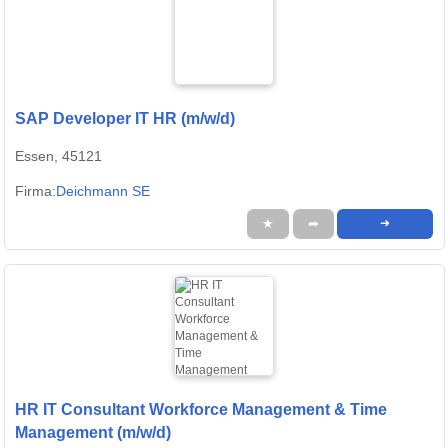
SAP Developer IT HR (m/w/d)
Essen, 45121
Firma:
Deichmann SE
★
➦
➜
HR IT Consultant Workforce Management & Time
Management (m/w/d)