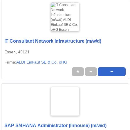
IT Consultant Network Infrastructure (m/w/d)
Essen, 45121
Firma:
ALDI Einkauf SE & Co. oHG
★
➦
➜
SAP S/4HANA Administrator (Inhouse) (m/w/d)