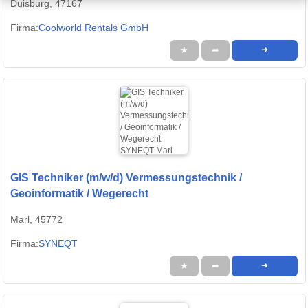
Duisburg, 47167
Firma:
Coolworld Rentals GmbH
★
➦
➜
GIS Techniker (m/w/d) Vermessungstechnik /
Geoinformatik / Wegerecht
Marl, 45772
Firma:
SYNEQT
★
➦
➜