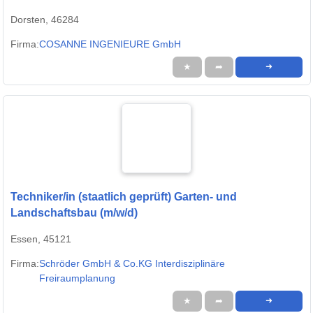
Dorsten, 46284
Firma:
COSANNE INGENIEURE GmbH
★
➦
➜
Techniker/in (staatlich geprüft) Garten- und
Landschaftsbau (m/w/d)
Essen, 45121
Firma:
Schröder GmbH & Co.KG Interdisziplinäre
Freiraumplanung
★
➦
➜