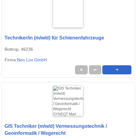
Techniker/in (m/w/d) für Schienenfahrzeuge
Bottrop, 46236
Firma:
Neo Lox GmbH
★
➦
➜
GIS Techniker (m/w/d) Vermessungstechnik /
Geoinformatik / Wegerecht