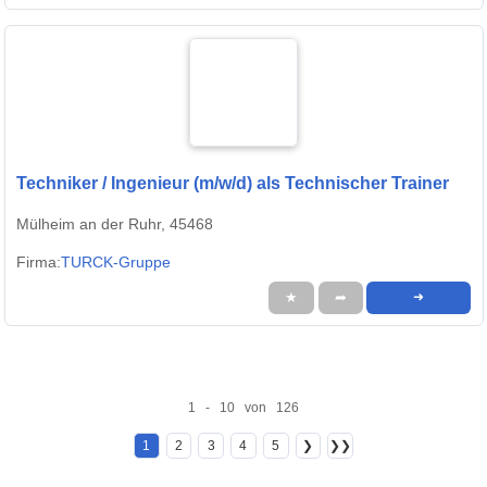
Techniker / Ingenieur (m/w/d) als Technischer Trainer
Mülheim an der Ruhr, 45468
Firma:
TURCK-Gruppe
★
➦
➜
1 - 10 von 126
1
2
3
4
5
❯
❯❯