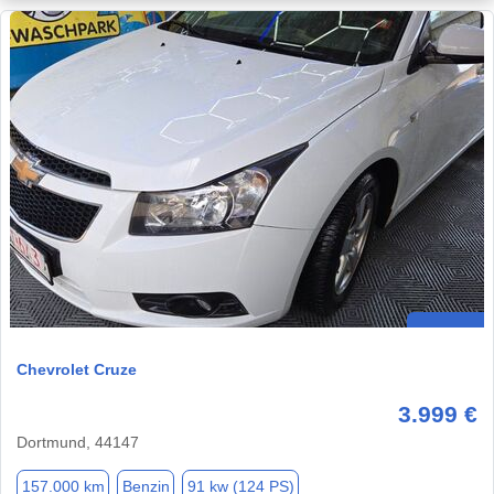
Chevrolet Cruze
3.999 €
Dortmund, 44147
157.000 km
Benzin
91 kw (124 PS)