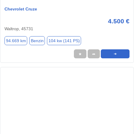
Chevrolet Cruze
4.500 €
Waltrop, 45731
94.669 km
Benzin
104 kw (141 PS)
★
➦
➜