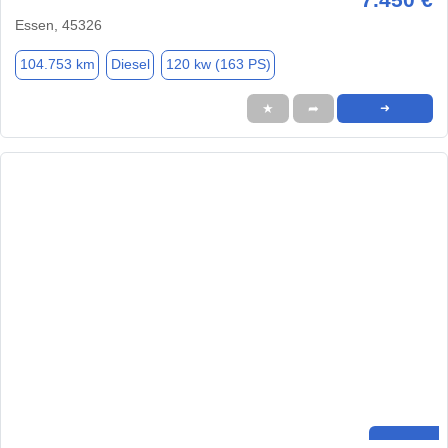
Essen, 45326
104.753 km
Diesel
120 kw (163 PS)
★
➦
➜