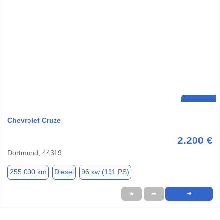
Chevrolet Cruze
2.200 €
Dortmund, 44319
255.000 km
Diesel
96 kw (131 PS)
★
➦
➜