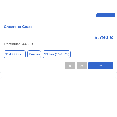
Chevrolet Cruze
5.790 €
Dortmund, 44319
114.000 km
Benzin
91 kw (124 PS)
★
➦
➜