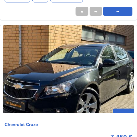
★
➦
➜
Chevrolet Cruze
7.450 €