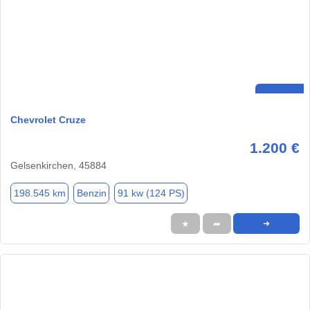
Chevrolet Cruze
1.200 €
Gelsenkirchen, 45884
198.545 km
Benzin
91 kw (124 PS)
★
➦
➜