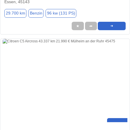
Essen, 45143
29.700 km
Benzin
96 kw (131 PS)
★
➦
➜