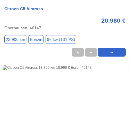
Citroen C5 Aircross
20.980 €
Oberhausen, 46147
23.900 km
Benzin
96 kw (131 PS)
★
➦
➜