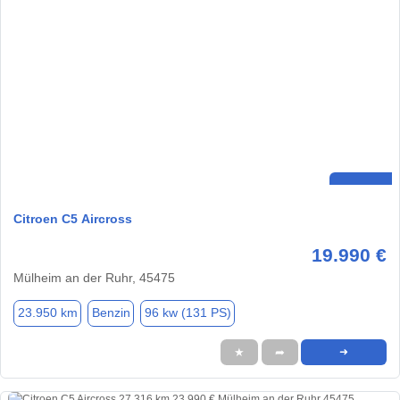
Citroen C5 Aircross
19.990 €
Mülheim an der Ruhr, 45475
23.950 km
Benzin
96 kw (131 PS)
★
➦
➜