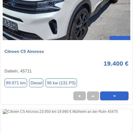
Citroen C5 Aircross
19.400 €
Datteln, 45711
89.871 km
Diesel
96 kw (131 PS)
★
➦
➜