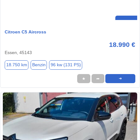
Citroen C5 Aircross
18.990 €
Essen, 45143
18.750 km
Benzin
96 kw (131 PS)
★
➦
➜