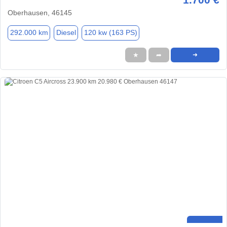
Oberhausen, 46145
292.000 km
Diesel
120 kw (163 PS)
★
➦
➜