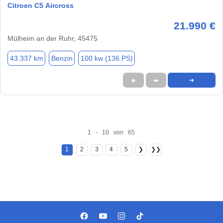
Citroen C5 Aircross
21.990 €
Mülheim an der Ruhr, 45475
43.337 km
Benzin
100 kw (136 PS)
★
➦
➜
1 - 10 von 65
1
2
3
4
5
❯
❯❯