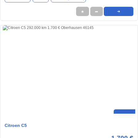
★
➦
➜
Citroen C5
1.700 €