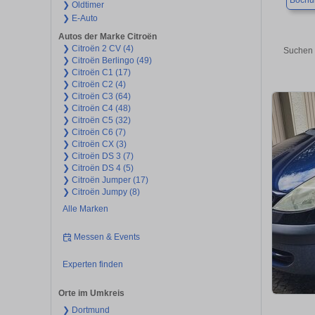
Boch
❯ Oldtimer
❯ E-Auto
Autos der Marke Citroën
❯ Citroën 2 CV (4)
Suchen 
❯ Citroën Berlingo (49)
❯ Citroën C1 (17)
❯ Citroën C2 (4)
❯ Citroën C3 (64)
❯ Citroën C4 (48)
❯ Citroën C5 (32)
❯ Citroën C6 (7)
❯ Citroën CX (3)
❯ Citroën DS 3 (7)
❯ Citroën DS 4 (5)
❯ Citroën Jumper (17)
❯ Citroën Jumpy (8)
Alle Marken
Messen & Events
Experten finden
Orte im Umkreis
❯ Dortmund