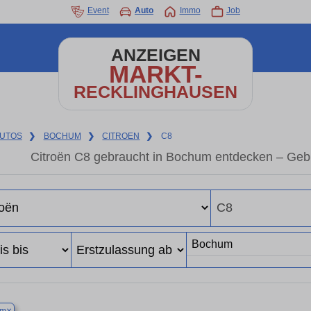
Event
Auto
Immo
Job
ANZEIGEN
MARKT-
RECKLINGHAUSEN
UTOS
❯
BOCHUM
❯
CITROEN
❯
C8
Citroën C8 gebraucht in Bochum entdecken – Geb
×