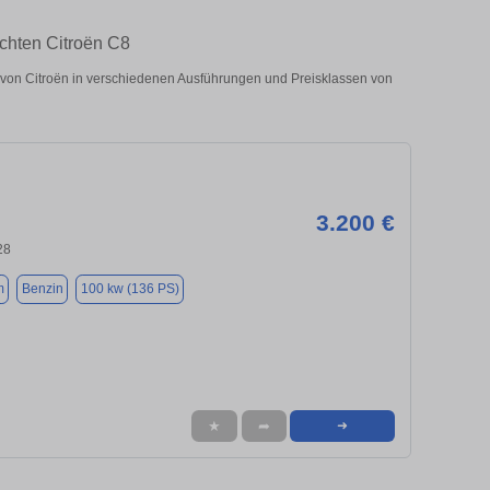
chten Citroën C8
on Citroën in verschiedenen Ausführungen und Preisklassen von
3.200 €
28
m
Benzin
100 kw (136 PS)
★
➦
➜