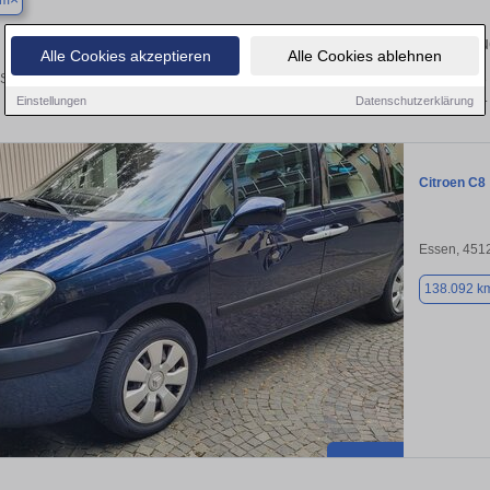
um
Finden Sie in Bochum Ihren gebrau
Alle Cookies akzeptieren
Alle Cookies ablehnen
Sie in Bochum einen Citroën C8 Gebrauchtwagen? Entdecken Sie gebrauchte C8 v
privat und vom Händler.
Einstellungen
Datenschutzerklärung
Citroen C8
Essen, 451
138.092 k