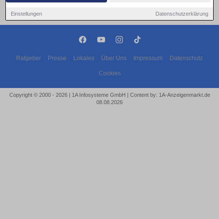
Einstellungen
Datenschutzerklärung
Ratgeber
Presse
Lokales
Über Uns
Impressum
Datenschutz
Cookies
Copyright © 2000 - 2026 | 1A Infosysteme GmbH | Content by: 1A-Anzeigenmarkt.de
08.08.2026