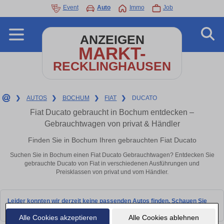
Event
Auto
Immo
Job
ANZEIGEN
MARKT-
RECKLINGHAUSEN
❯
AUTOS
❯
BOCHUM
❯
FIAT
❯
DUCATO
Fiat Ducato gebraucht in Bochum entdecken –
Gebrauchtwagen von privat & Händler
Finden Sie in Bochum Ihren gebrauchten Fiat Ducato
Suchen Sie in Bochum einen Fiat Ducato Gebrauchtwagen? Entdecken Sie
gebrauchte Ducato von Fiat in verschiedenen Ausführungen und
Preisklassen von privat und vom Händler.
Leider konnten wir derzeit keine passenden Autos finden. Schauen Sie
bald wieder vorbei!
Alle Cookies akzeptieren
Alle Cookies ablehnen