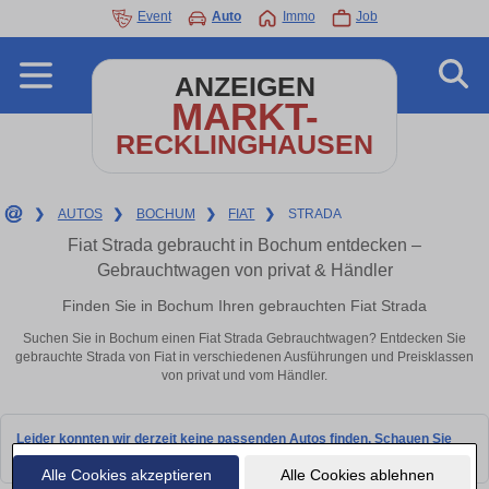
Event
Auto
Immo
Job
ANZEIGEN
MARKT-
RECKLINGHAUSEN
❯
AUTOS
❯
BOCHUM
❯
FIAT
❯
STRADA
Fiat Strada gebraucht in Bochum entdecken –
Gebrauchtwagen von privat & Händler
Finden Sie in Bochum Ihren gebrauchten Fiat Strada
Suchen Sie in Bochum einen Fiat Strada Gebrauchtwagen? Entdecken Sie
gebrauchte Strada von Fiat in verschiedenen Ausführungen und Preisklassen
von privat und vom Händler.
Leider konnten wir derzeit keine passenden Autos finden. Schauen Sie
bald wieder vorbei!
Alle Cookies akzeptieren
Alle Cookies ablehnen