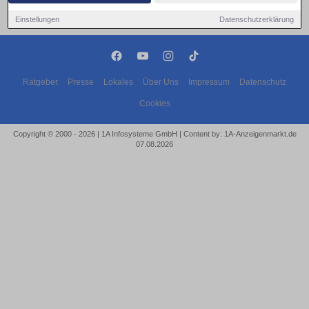
Einstellungen
Datenschutzerklärung
Ratgeber
Presse
Lokales
Über Uns
Impressum
Datenschutz
Cookies
Copyright © 2000 - 2026 | 1A Infosysteme GmbH | Content by: 1A-Anzeigenmarkt.de
07.08.2026