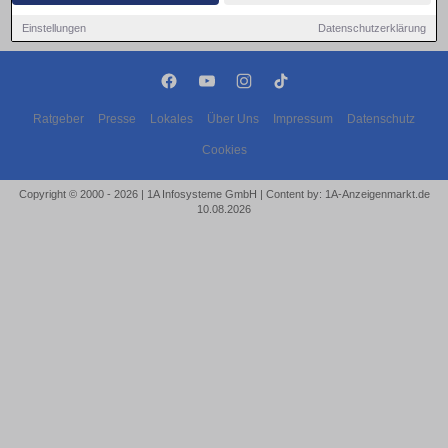
Einstellungen
Datenschutzerklärung
Ratgeber
Presse
Lokales
Über Uns
Impressum
Datenschutz
Cookies
Copyright © 2000 - 2026 | 1A Infosysteme GmbH | Content by: 1A-Anzeigenmarkt.de
10.08.2026