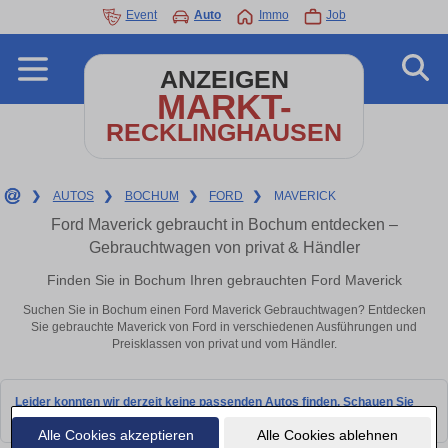
Event
Auto
Immo
Job
ANZEIGEN
MARKT-
RECKLINGHAUSEN
❯
AUTOS
❯
BOCHUM
❯
FORD
❯
MAVERICK
Ford Maverick gebraucht in Bochum entdecken –
Gebrauchtwagen von privat & Händler
Finden Sie in Bochum Ihren gebrauchten Ford Maverick
Suchen Sie in Bochum einen Ford Maverick Gebrauchtwagen? Entdecken
Sie gebrauchte Maverick von Ford in verschiedenen Ausführungen und
Preisklassen von privat und vom Händler.
Leider konnten wir derzeit keine passenden Autos finden. Schauen Sie
bald wieder vorbei!
Alle Cookies akzeptieren
Alle Cookies ablehnen