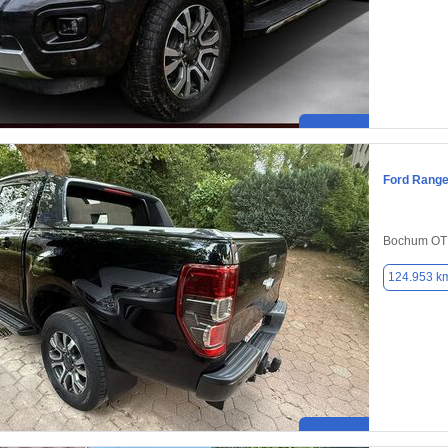
Ford Range
Bochum OT 
124.953 k