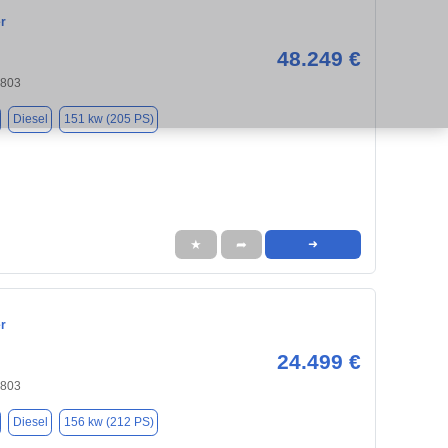
r
48.249 €
4803
Diesel
151 kw (205 PS)
★
➦
➜
r
24.499 €
4803
Diesel
156 kw (212 PS)