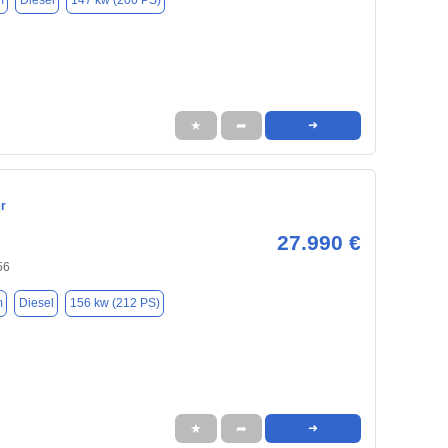
m
Diesel
147 kw (200 PS)
★
➦
➜
r
27.990 €
56
m
Diesel
156 kw (212 PS)
★
➦
➜