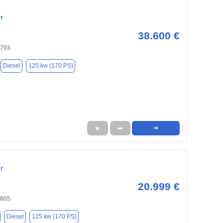
r
38.600 €
4793
Diesel
125 kw (170 PS)
★
➦
➜
r
20.999 €
4805
Diesel
125 kw (170 PS)