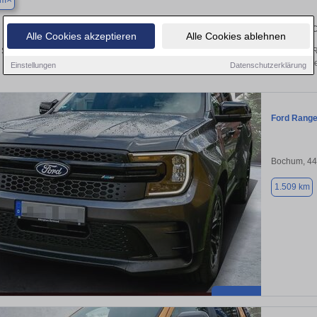
um
Finden Sie in Bochum Ihren gebrau
Alle Cookies akzeptieren
Alle Cookies ablehnen
Sie in Bochum einen Ford Ranger Gebrauchtwagen? Entdecken Sie gebrauchte Ra
von privat und vom Händle
Einstellungen
Datenschutzerklärung
Ford Range
Bochum, 4
1.509 km