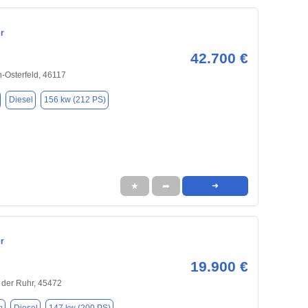
r
42.700 €
-Osterfeld, 46117
Diesel
156 kw (212 PS)
★
➦
➜
r
19.900 €
 der Ruhr, 45472