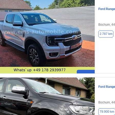
Ford Range
Bochum, 4
2.787 km
Ford Range
Bochum, 4
79.900 km