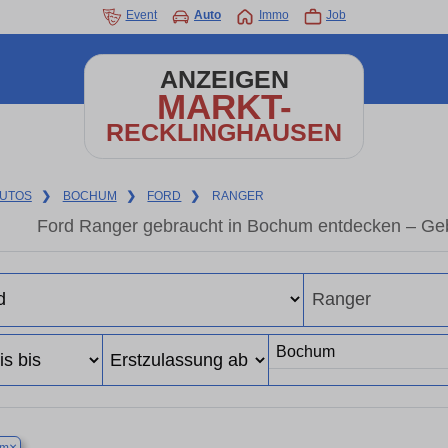
Event
Auto
Immo
Job
ANZEIGEN
MARKT-
RECKLINGHAUSEN
UTOS
❯
BOCHUM
❯
FORD
❯
RANGER
Ford Ranger gebraucht in Bochum entdecken – Geb
×