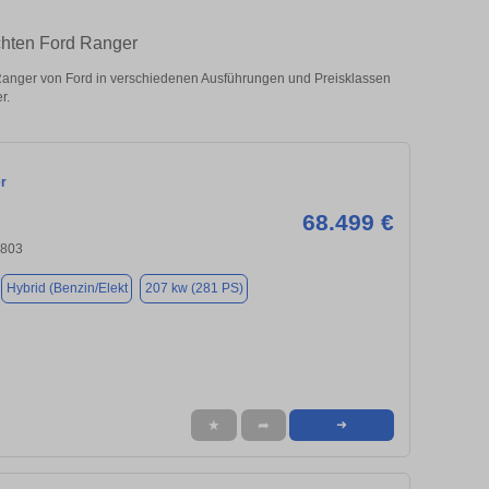
chten Ford Ranger
nger von Ford in verschiedenen Ausführungen und Preisklassen
r.
r
68.499 €
4803
Hybrid (Benzin/Elekt
207 kw (281 PS)
★
➦
➜