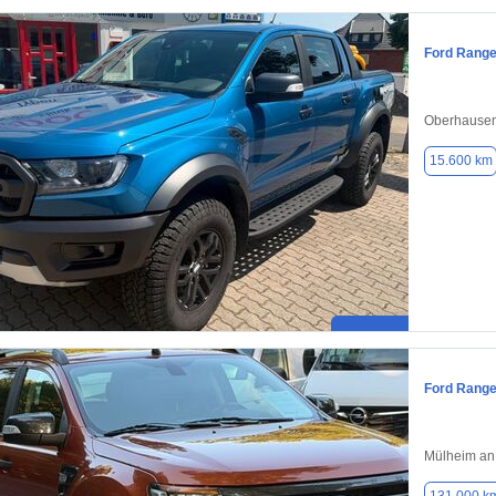
Ford Range
Oberhausen
15.600 km
Ford Range
Mülheim an