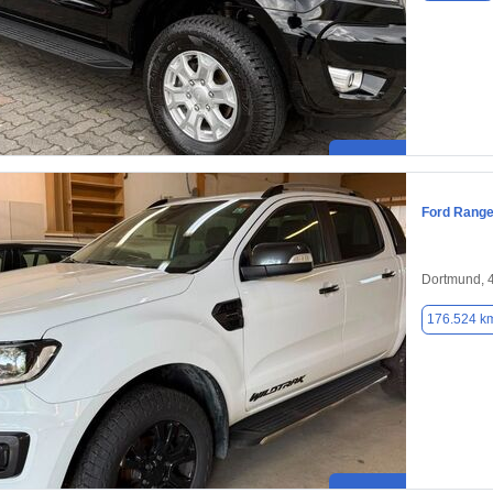
Ford Range
Dortmund, 
176.524 k