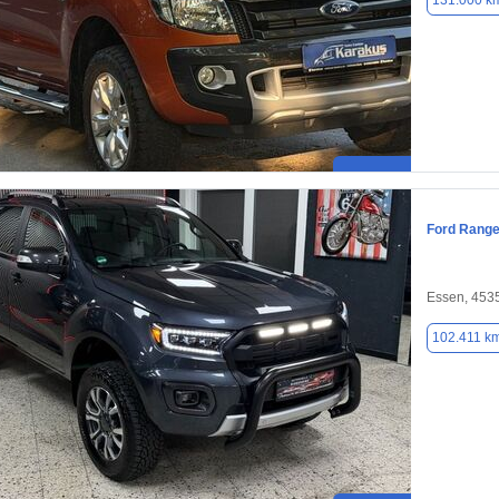
131.000 k
Ford Range
Essen, 453
102.411 k