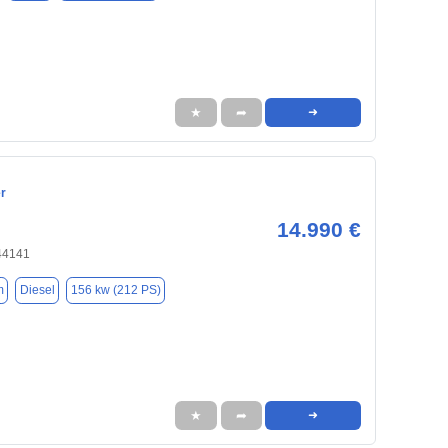
★
➦
➜
r
14.990 €
44141
m
Diesel
156 kw (212 PS)
★
➦
➜