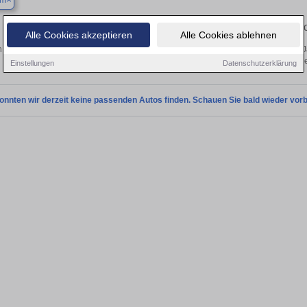
um
Finden Sie in Bochum Ihren gebrau
Alle Cookies akzeptieren
Alle Cookies ablehnen
 Sie in Bochum einen Honda Jazz Gebrauchtwagen? Entdecken Sie gebrauchte Ja
von privat und vom Händle
Einstellungen
Datenschutzerklärung
onnten wir derzeit keine passenden Autos finden. Schauen Sie bald wieder vorb