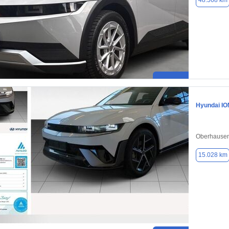
48.568 km
Hyundai IO
Oberhausen
15.028 km