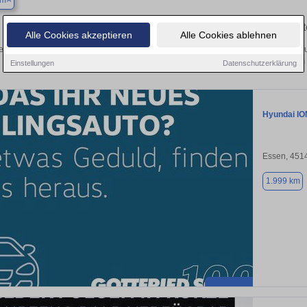
um
Finden Sie in Bochum Ihren gebrauch
Alle Cookies akzeptieren
Alle Cookies ablehnen
n Sie in Bochum einen Hyundai IONIQ 5 Gebrauchtwagen? Entdecken Sie gebrau
Preisklassen von privat und vom
Einstellungen
Datenschutzerklärung
Hyundai IO
Essen, 451
1.999 km