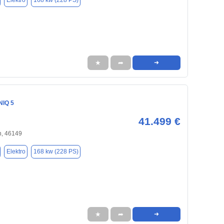
Elektro
168 kw (228 PS)
★
➦
➜
NIQ 5
41.499 €
, 46149
Elektro
168 kw (228 PS)
★
➦
➜