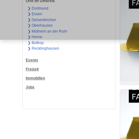
Orte im Umkreis
❯ Dortmund
❯ Essen
❯ Gelsenkirchen
❯ Oberhausen
❯ Mülheim an der Ruhr
❯ Herne
❯ Bottrop
❯ Recklinghausen
Events
Freizeit
Immobilien
Jobs