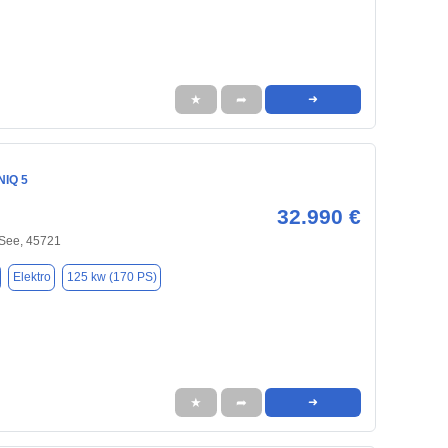
★
➦
➜
NIQ 5
32.990 €
 See, 45721
Elektro
125 kw (170 PS)
★
➦
➜