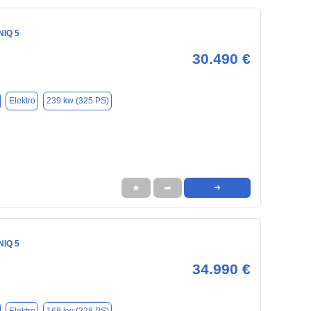
NIQ 5
30.490 €
Elektro
239 kw (325 PS)
★
➦
➜
NIQ 5
34.990 €