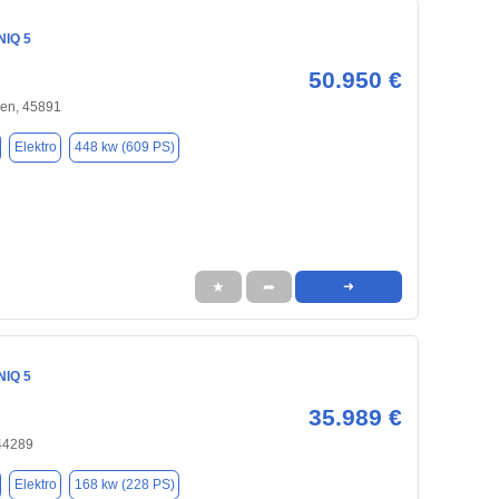
NIQ 5
50.950 €
hen, 45891
Elektro
448 kw (609 PS)
★
➦
➜
NIQ 5
35.989 €
44289
Elektro
168 kw (228 PS)