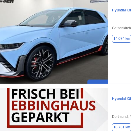
Hyundai IO
Gelsenkirc
14.074 km
Hyundai IO
Dortmund, 
18.731 km