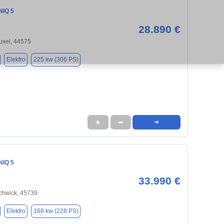
NIQ 5
28.890 €
uxel, 44575
Elektro
225 kw (306 PS)
★
➦
➜
NIQ 5
33.990 €
chwick, 45739
Elektro
168 kw (228 PS)