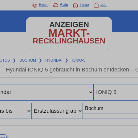
Event
Auto
Immo
Job
ANZEIGEN
MARKT-
RECKLINGHAUSEN
UTOS
❯
BOCHUM
❯
HYUNDAI
❯
IONIQ-5
Hyundai IONIQ 5 gebraucht in Bochum entdecken – G
×