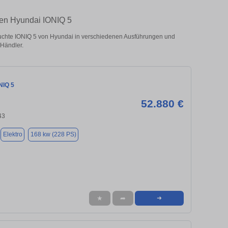
ten Hyundai IONIQ 5
chte IONIQ 5 von Hyundai in verschiedenen Ausführungen und
 Händler.
NIQ 5
52.880 €
43
Elektro
168 kw (228 PS)
★
➦
➜