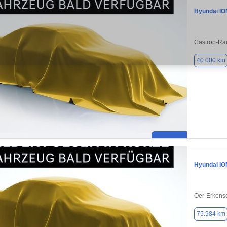
Hyundai IO
Castrop-Ra
40.000 km
Hyundai IO
Oer-Erkens
75.984 km