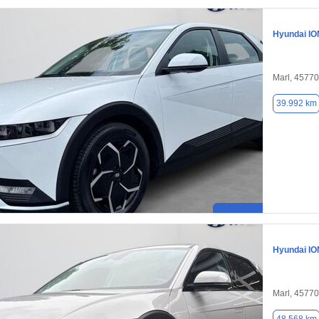
Hyundai IO
Marl, 45770
39.992 km
Hyundai IO
Marl, 45770