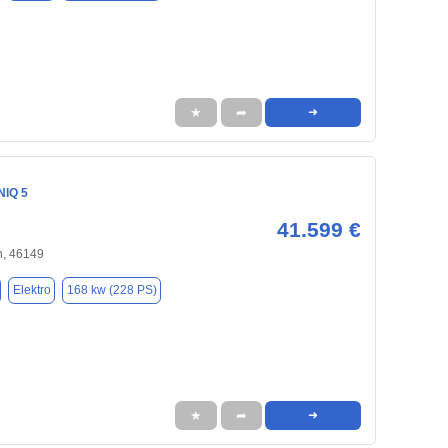
★
➦
➜
NIQ 5
41.599 €
, 46149
Elektro
168 kw (228 PS)
★
➦
➜