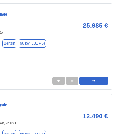
gade
25.985 €
25
Benzin
96 kw (131 PS)
★
➦
➜
gade
12.490 €
hen, 45891