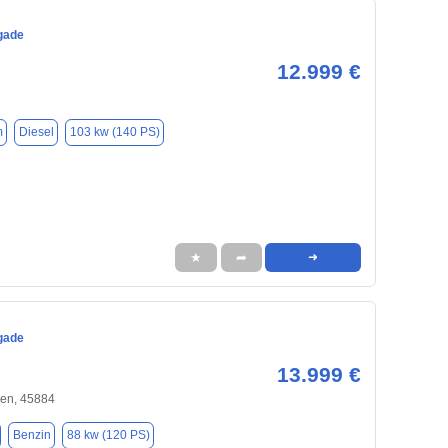
gade
12.999 €
m
Diesel
103 kw (140 PS)
★
➦
➜
gade
13.999 €
hen, 45884
Benzin
88 kw (120 PS)