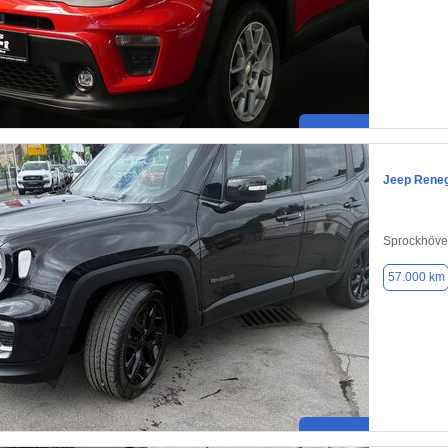
Jeep Rene
Sprockhöve
57.000 km