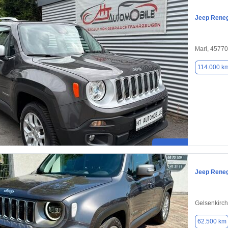
Jeep Rene
Marl, 45770
114.000 k
Jeep Rene
Gelsenkirc
62.500 km