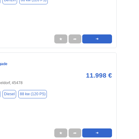
Benzin
88 kw (120 PS)
★
➦
➜
gade
11.998 €
eldorf, 45478
Diesel
88 kw (120 PS)
★
➦
➜