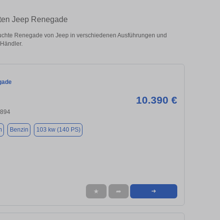
hten Jeep Renegade
chte Renegade von Jeep in verschiedenen Ausführungen und
 Händler.
gade
10.390 €
4894
m
Benzin
103 kw (140 PS)
★
➦
➜