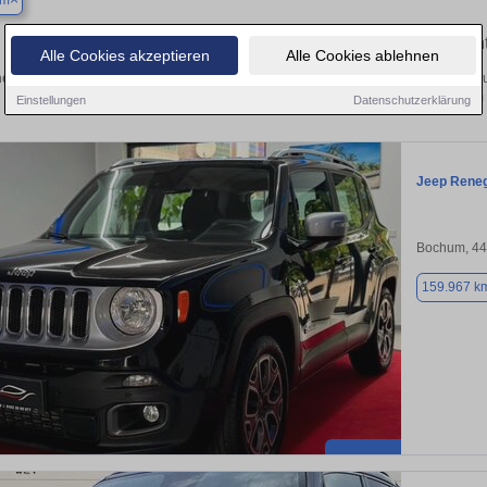
um
Finden Sie in Bochum Ihren gebrauc
Alle Cookies akzeptieren
Alle Cookies ablehnen
en Sie in Bochum einen Jeep Renegade Gebrauchtwagen? Entdecken Sie gebrau
Preisklassen von privat und vom
Einstellungen
Datenschutzerklärung
Jeep Rene
Bochum, 4
159.967 k