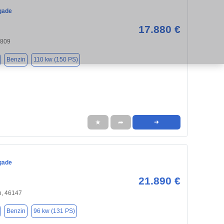
gade
17.880 €
4809
Benzin
110 kw (150 PS)
★
➦
➜
gade
21.890 €
, 46147
Benzin
96 kw (131 PS)