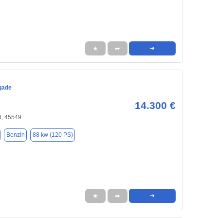
★
➦
➜
gade
14.300 €
l, 45549
Benzin
88 kw (120 PS)
★
➦
➜