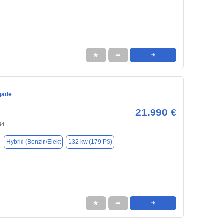
★
➦
➜
gade
21.990 €
34
Hybrid (Benzin/Elekt
132 kw (179 PS)
★
➦
➜