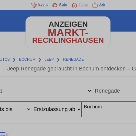
Event
Auto
Immo
Job
ANZEIGEN
MARKT-
RECKLINGHAUSEN
UTOS
❯
BOCHUM
❯
JEEP
❯
RENEGADE
Jeep Renegade gebraucht in Bochum entdecken – Ge
×