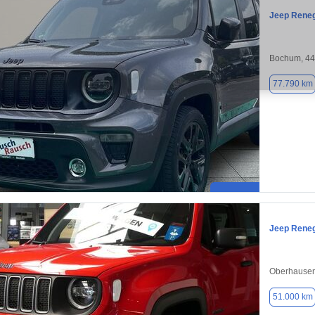
Jeep Rene
Bochum, 4
77.790 km
Jeep Rene
Oberhausen
51.000 km