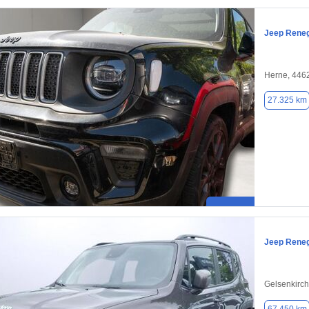
Jeep Rene
Herne, 446
27.325 km
Jeep Rene
Gelsenkirc