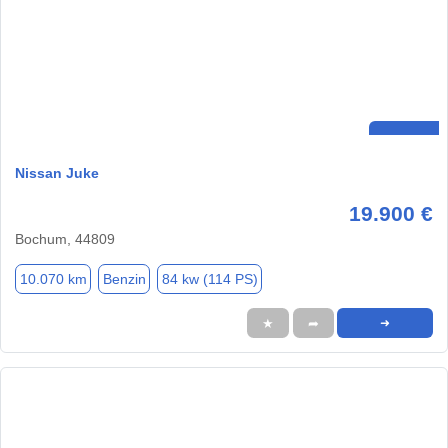
Nissan Juke
19.900 €
Bochum, 44809
10.070 km
Benzin
84 kw (114 PS)
★
➦
➜