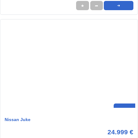
★
➦
➜
Nissan Juke
24.999 €