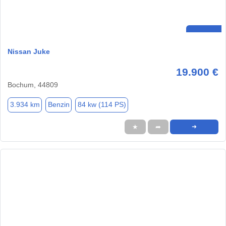
Nissan Juke
19.900 €
Bochum, 44809
3.934 km
Benzin
84 kw (114 PS)
★
➦
➜