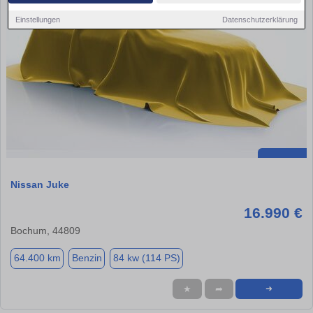
Einstellungen
Datenschutzerklärung
Nissan Juke
16.990 €
Bochum, 44809
64.400 km
Benzin
84 kw (114 PS)
★
➦
➜