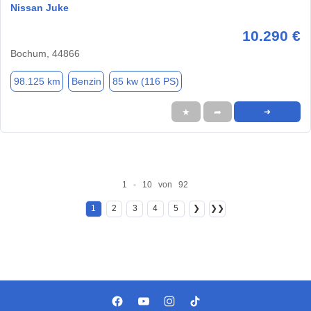
Nissan Juke
10.290 €
Bochum, 44866
98.125 km
Benzin
85 kw (116 PS)
★
➦
➜
1 - 10 von 92
1
2
3
4
5
❯
❯❯