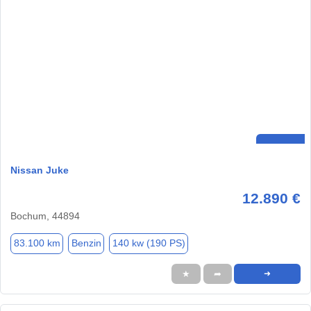
Nissan Juke
12.890 €
Bochum, 44894
83.100 km
Benzin
140 kw (190 PS)
★
➦
➜