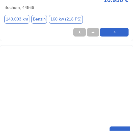
Bochum, 44866
149.093 km
Benzin
160 kw (218 PS)
★
➦
➜