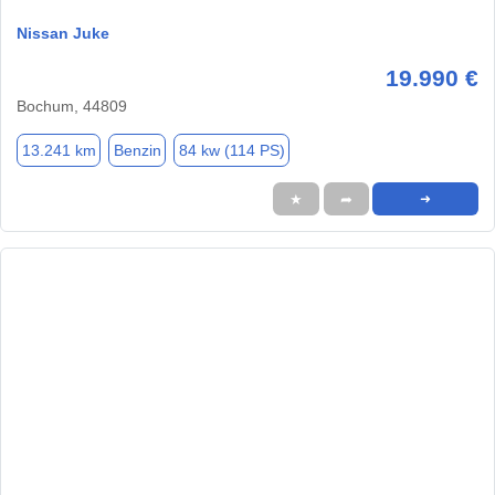
Nissan Juke
19.990 €
Bochum, 44809
13.241 km
Benzin
84 kw (114 PS)
★
➦
➜