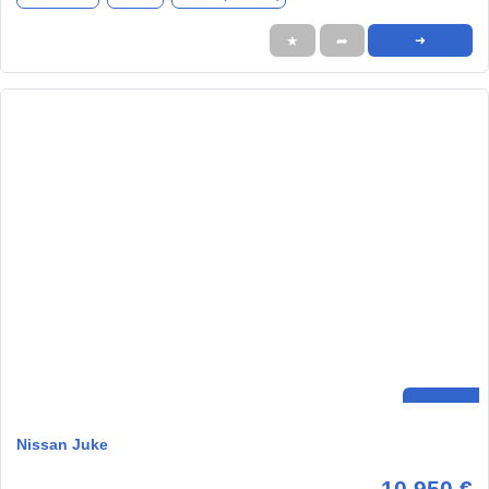
★
➦
➜
Nissan Juke
10.950 €