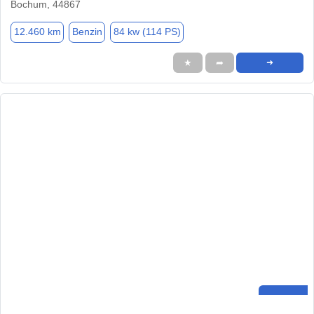
Bochum, 44867
12.460 km
Benzin
84 kw (114 PS)
★
➦
➜