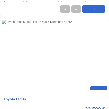
★
➦
➜
Toyota PRIUs
22.500 €