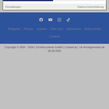
Einstellungen
Datenschutzerklärung
Ratgeber
Presse
Lokales
Über Uns
Impressum
Datenschutz
Cookies
Copyright © 2000 - 2026 | 1A Infosysteme GmbH | Content by: 1A-Anzeigenmarkt.de
06.08.2026