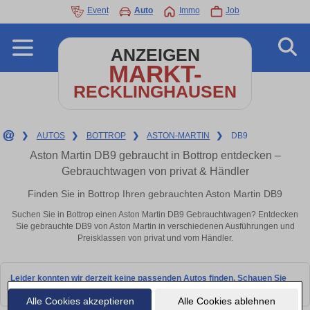
Event
Auto
Immo
Job
ANZEIGEN
MARKT-
RECKLINGHAUSEN
❯
AUTOS
❯
BOTTROP
❯
ASTON-MARTIN
❯
DB9
Aston Martin DB9 gebraucht in Bottrop entdecken –
Gebrauchtwagen von privat & Händler
Finden Sie in Bottrop Ihren gebrauchten Aston Martin DB9
Suchen Sie in Bottrop einen Aston Martin DB9 Gebrauchtwagen? Entdecken
Sie gebrauchte DB9 von Aston Martin in verschiedenen Ausführungen und
Preisklassen von privat und vom Händler.
Leider konnten wir derzeit keine passenden Autos finden. Schauen Sie
bald wieder vorbei!
Alle Cookies akzeptieren
Alle Cookies ablehnen