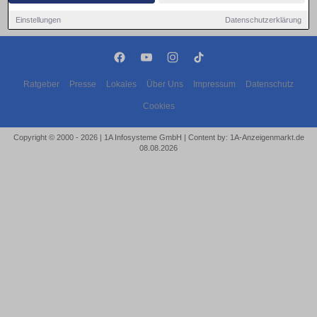
Einstellungen
Datenschutzerklärung
Ratgeber
Presse
Lokales
Über Uns
Impressum
Datenschutz
Cookies
Copyright © 2000 - 2026 | 1A Infosysteme GmbH | Content by: 1A-Anzeigenmarkt.de
08.08.2026