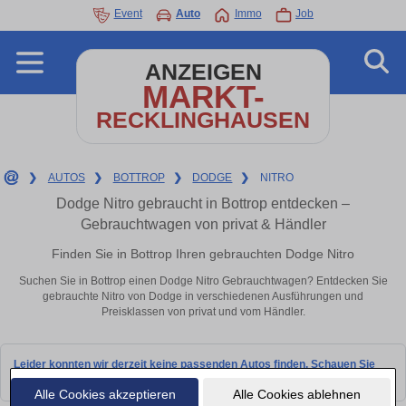
Event
Auto
Immo
Job
ANZEIGEN
MARKT-
RECKLINGHAUSEN
❯
AUTOS
❯
BOTTROP
❯
DODGE
❯
NITRO
Dodge Nitro gebraucht in Bottrop entdecken –
Gebrauchtwagen von privat & Händler
Finden Sie in Bottrop Ihren gebrauchten Dodge Nitro
Suchen Sie in Bottrop einen Dodge Nitro Gebrauchtwagen? Entdecken Sie
gebrauchte Nitro von Dodge in verschiedenen Ausführungen und
Preisklassen von privat und vom Händler.
Leider konnten wir derzeit keine passenden Autos finden. Schauen Sie
bald wieder vorbei!
Alle Cookies akzeptieren
Alle Cookies ablehnen