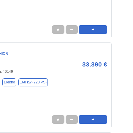
★
➦
➜
NIQ 6
33.390 €
, 46149
Elektro
168 kw (228 PS)
★
➦
➜