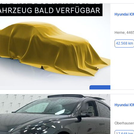
Hyundai IO
Herne, 446
42.568 km
Hyundai IO
Oberhausen