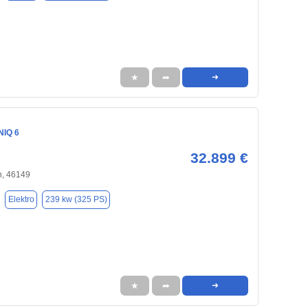
★
➦
➜
NIQ 6
32.899 €
, 46149
Elektro
239 kw (325 PS)
★
➦
➜