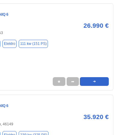
NIQ 6
26.990 €
53
Elektro
111 kw (151 PS)
★
➦
➜
NIQ 6
35.920 €
, 46149