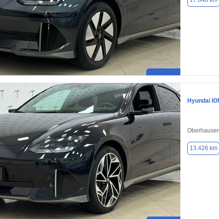
17.648 km
Hyundai IO
Oberhausen
13.426 km