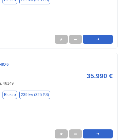
Elektro
239 kw (325 PS)
★
➦
➜
NIQ 6
35.990 €
, 46149
Elektro
239 kw (325 PS)
★
➦
➜