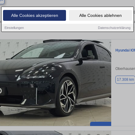
p
Finden Sie in Bottrop Ihren gebrauch
Alle Cookies akzeptieren
Alle Cookies ablehnen
en Sie in Bottrop einen Hyundai IONIQ 6 Gebrauchtwagen? Entdecken Sie gebrau
Preisklassen von privat und vom
Einstellungen
Datenschutzerklärung
Hyundai IO
Oberhausen
17.308 km