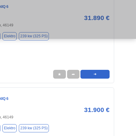
NIQ 6
31.890 €
, 46149
Elektro
239 kw (325 PS)
★
➦
➜
NIQ 6
31.900 €
, 46149
Elektro
239 kw (325 PS)