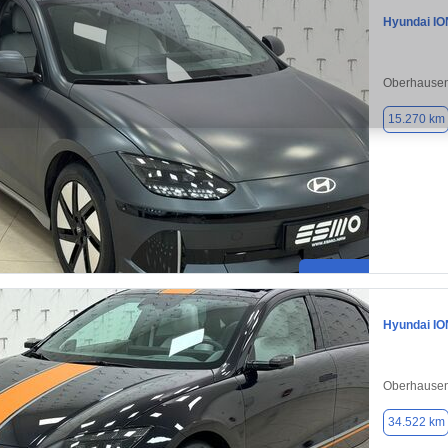
Hyundai IO
Oberhausen
15.270 km
Hyundai IO
Oberhausen
34.522 km