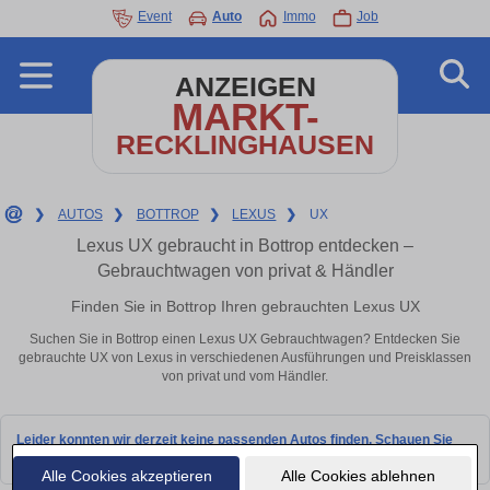
Event
Auto
Immo
Job
ANZEIGEN
MARKT-
RECKLINGHAUSEN
❯
AUTOS
❯
BOTTROP
❯
LEXUS
❯
UX
Lexus UX gebraucht in Bottrop entdecken –
Gebrauchtwagen von privat & Händler
Finden Sie in Bottrop Ihren gebrauchten Lexus UX
Suchen Sie in Bottrop einen Lexus UX Gebrauchtwagen? Entdecken Sie
gebrauchte UX von Lexus in verschiedenen Ausführungen und Preisklassen
von privat und vom Händler.
Leider konnten wir derzeit keine passenden Autos finden. Schauen Sie
bald wieder vorbei!
Alle Cookies akzeptieren
Alle Cookies ablehnen