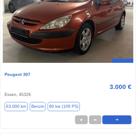
Peugeot 307
3.000 €
Essen, 45326
63.000 km
Benzin
80 kw (109 PS)
★
➦
➜