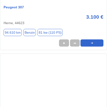
Peugeot 307
3.100 €
Herne, 44623
94.610 km
Benzin
81 kw (110 PS)
★
➦
➜