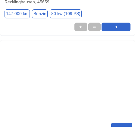
Recklinghausen, 45659
147.000 km
Benzin
80 kw (109 PS)
★
➦
➜