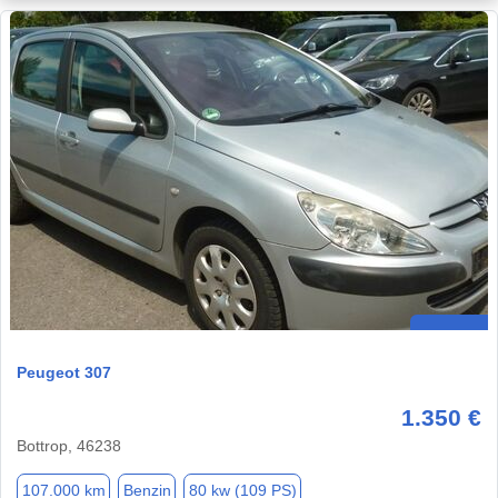
Peugeot 307
1.350 €
Bottrop, 46238
107.000 km
Benzin
80 kw (109 PS)