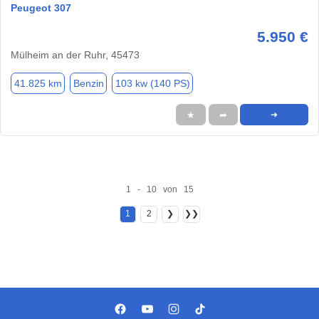
Peugeot 307
5.950 €
Mülheim an der Ruhr, 45473
41.825 km
Benzin
103 kw (140 PS)
★
➦
➜
1 - 10 von 15
1
2
❯
❯❯