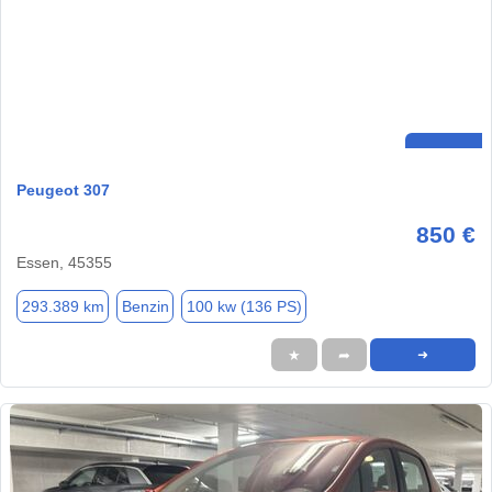
Peugeot 307
850 €
Essen, 45355
293.389 km
Benzin
100 kw (136 PS)
★
➦
➜