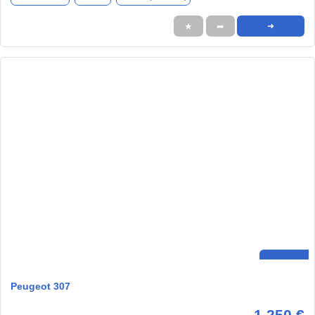
★
➦
➜
Peugeot 307
1.250 €