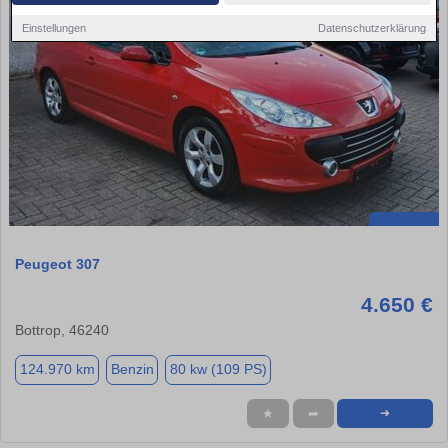
Einstellungen
Datenschutzerklärung
Peugeot 307
4.650 €
Bottrop, 46240
124.970 km
Benzin
80 kw (109 PS)
★
➦
➜