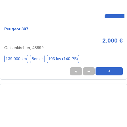
Peugeot 307
2.000 €
Gelsenkirchen, 45899
139.000 km
Benzin
103 kw (140 PS)
★
➦
➜