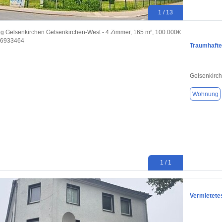
1 / 13
Traumhafte
Gelsenkirc
Wohnung
1 / 1
Vermietete