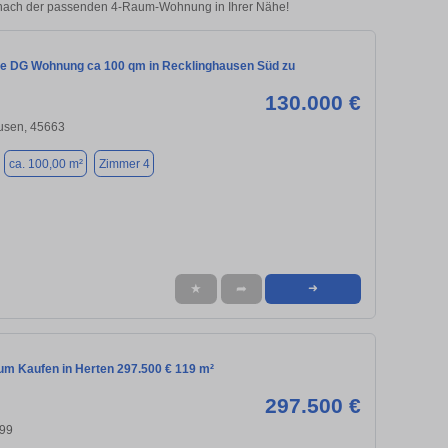
e nach der passenden 4-Raum-Wohnung in Ihrer Nähe!
e DG Wohnung ca 100 qm in Recklinghausen Süd zu
130.000 €
usen, 45663
ca. 100,00 m²
Zimmer 4
★
➦
➜
m Kaufen in Herten 297.500 € 119 m²
297.500 €
699