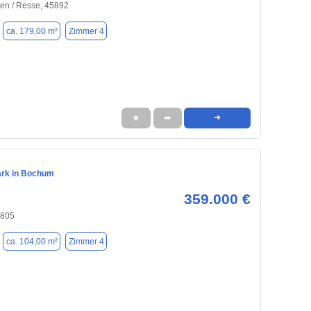
en / Resse, 45892
ca. 179,00 m²
Zimmer 4
★
➦
➜
rk in Bochum
359.000 €
4805
ca. 104,00 m²
Zimmer 4