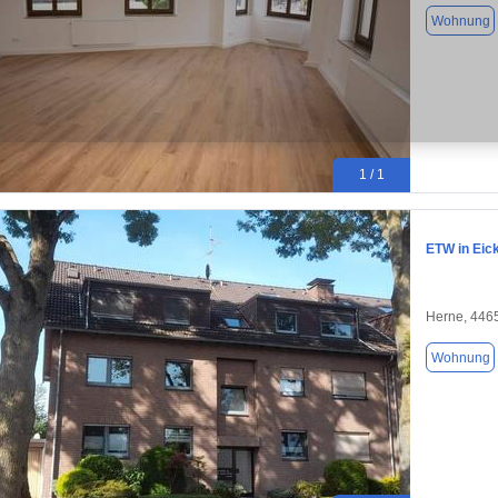
Wohnung
1 / 1
ETW in Eic
Herne, 446
Wohnung