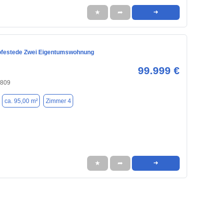
★
➦
➜
festede Zwei Eigentumswohnung
99.999 €
4809
ca. 95,00 m²
Zimmer 4
★
➦
➜