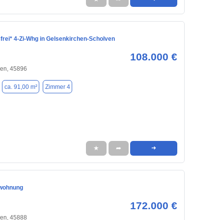
frei* 4-Zi-Whg in Gelsenkirchen-Scholven
108.000 €
hen, 45896
ca. 91,00 m²
Zimmer 4
★
➦
➜
wohnung
172.000 €
hen, 45888