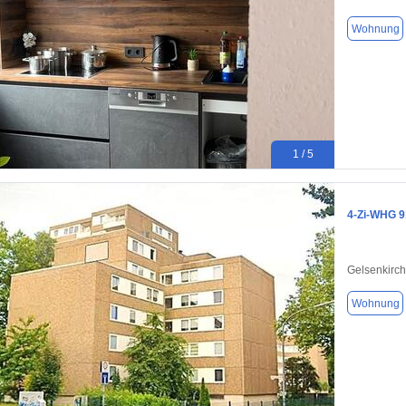
Wohnung
1 / 5
4-Zi-WHG 9
Gelsenkirc
Wohnung