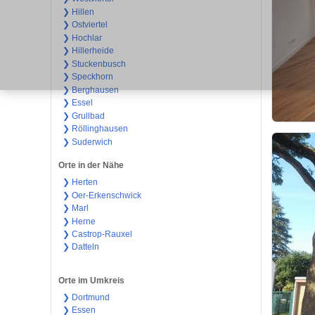
❯ Hillen
❯ Ostviertel
❯ Hochlar
❯ Hillerheide
❯ Stuckenbusch
❯ Speckhorn
❯ Berghausen
❯ Essel
❯ Grullbad
❯ Röllinghausen
❯ Suderwich
Orte in der Nähe
❯ Herten
❯ Oer-Erkenschwick
❯ Marl
❯ Herne
❯ Castrop-Rauxel
❯ Datteln
Orte im Umkreis
❯ Dortmund
❯ Essen