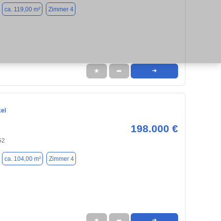
ca. 119,00 m²
Zimmer 4
★
➦
➜
kel
198.000 €
52
ca. 104,00 m²
Zimmer 4
★
➦
➜