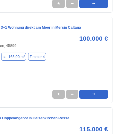
★
➦
➜
 3+1 Wohnung direkt am Meer in Mersin Çaltana
100.000 €
hen, 45899
ca. 165,00 m²
Zimmer 4
★
➦
➜
s Doppelangebot in Gelsenkirchen Resse
115.000 €