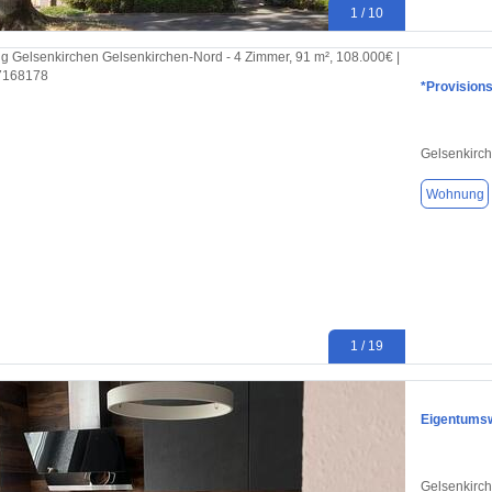
1 / 10
*Provisions
Gelsenkirc
Wohnung
1 / 19
Eigentums
Gelsenkirc