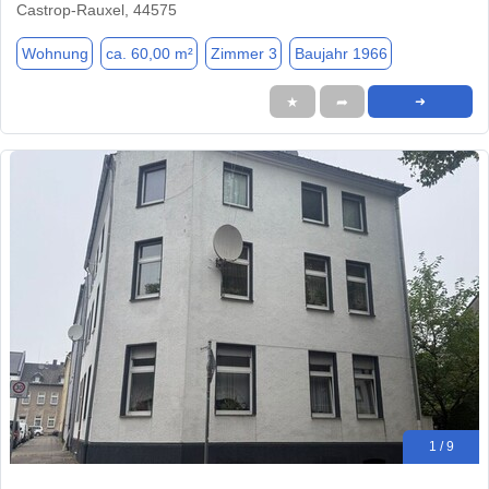
Castrop-Rauxel, 44575
Wohnung
ca. 60,00 m²
Zimmer 3
Baujahr 1966
★
➦
➜
1 / 9