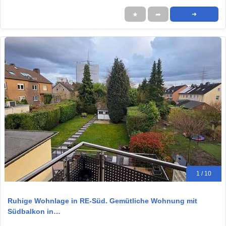
★
➦
➜
1 / 10
Ruhige Wohnlage in RE-Süd. Gemütliche Wohnung mit
Südbalkon in…