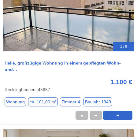
1 / 9
Helle, großzügige Wohnung in einem gepflegten Wohn-
und…
1.100 €
Recklinghausen, 45657
Wohnung
ca. 101,00 m²
Zimmer 4
Baujahr 1949
★
➦
➜