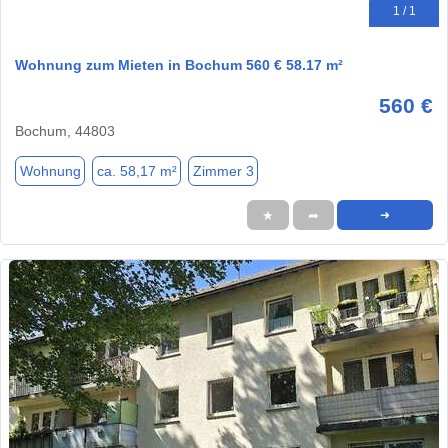
1 / 1
Wohnung zum Mieten in Bochum 560 € 58.17 m²
560 €
Bochum, 44803
Wohnung
ca. 58,17 m²
Zimmer 3
★
➦
➜