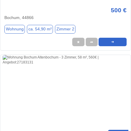
500 €
Bochum, 44866
Wohnung
ca. 54,90 m²
Zimmer 2
★
➦
➜