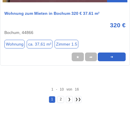
Wohnung zum Mieten in Bochum 320 € 37.61 m²
320 €
Bochum, 44866
Wohnung
ca. 37,61 m²
Zimmer 1.5
★
➦
➜
1 - 10 von 16
1
2
❯
❯❯