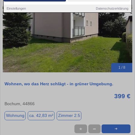
Einstellungen
Datenschutzerklärung
1 / 8
Wohnen, wo das Herz schlägt - in grüner Umgebung.
399 €
Bochum, 44866
Wohnung
ca. 42,83 m²
Zimmer 2.5
★
➦
➜