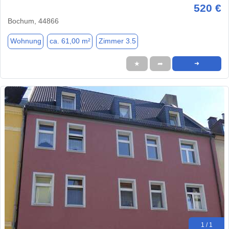
520 €
Bochum, 44866
Wohnung
ca. 61,00 m²
Zimmer 3.5
★
➦
➜
1 / 1