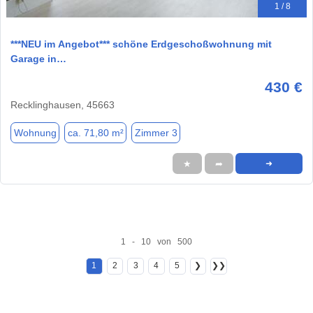
1 / 8
***NEU im Angebot*** schöne Erdgeschoßwohnung mit
Garage in…
430 €
Recklinghausen, 45663
Wohnung
ca. 71,80 m²
Zimmer 3
★
➦
➜
1 - 10 von 500
1
2
3
4
5
❯
❯❯