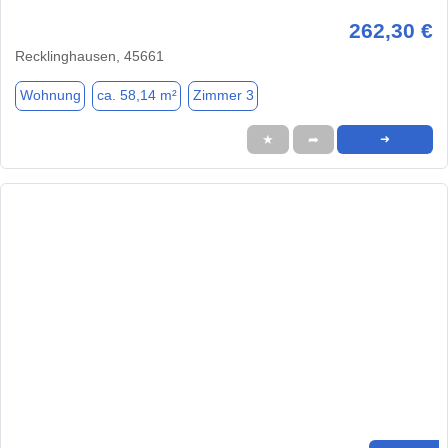
262,30 €
Recklinghausen, 45661
Wohnung
ca. 58,14 m²
Zimmer 3
★
➦
➜