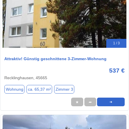
1 / 3
Attraktiv! Günstig geschnittene 3-Zimmer-Wohnung
537 €
Recklinghausen, 45665
Wohnung
ca. 65,37 m²
Zimmer 3
★
➦
➜