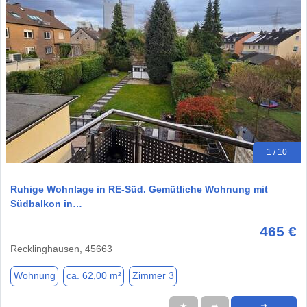
1 / 10
Ruhige Wohnlage in RE-Süd. Gemütliche Wohnung mit
Südbalkon in…
465 €
Recklinghausen, 45663
Wohnung
ca. 62,00 m²
Zimmer 3
★
➦
➜