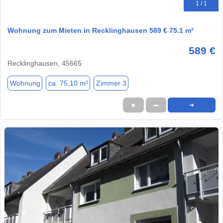
1 / 1
Wohnung zum Mieten in Recklinghausen 589 € 75.1 m²
589 €
Recklinghausen, 45665
Wohnung
ca. 75,10 m²
Zimmer 3
★
➦
➜