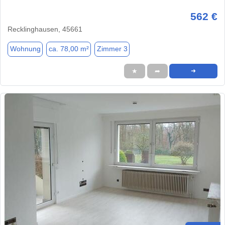
562 €
Recklinghausen, 45661
Wohnung
ca. 78,00 m²
Zimmer 3
★
➦
➜