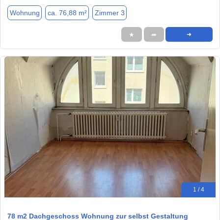
Wohnung
ca. 76,88 m²
Zimmer 3
★
➦
➜
1 / 4
78 m2 Dachgeschoss Wohnung zur selbst Gestaltung