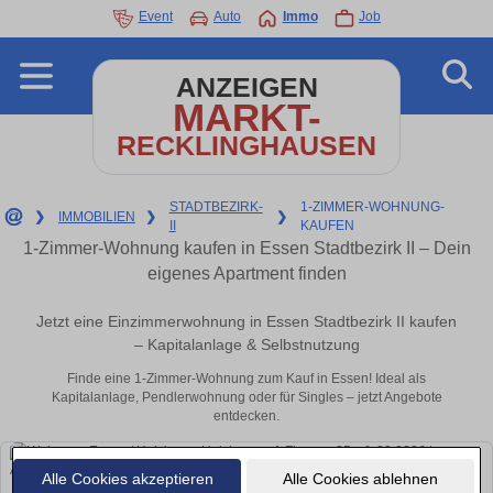
Event
Auto
Immo
Job
ANZEIGEN
MARKT-
RECKLINGHAUSEN
STADTBEZIRK-
1-ZIMMER-WOHNUNG-
❯
IMMOBILIEN
❯
❯
II
KAUFEN
1-Zimmer-Wohnung kaufen in Essen Stadtbezirk II – Dein
eigenes Apartment finden
Jetzt eine Einzimmerwohnung in Essen Stadtbezirk II kaufen
– Kapitalanlage & Selbstnutzung
Finde eine 1-Zimmer-Wohnung zum Kauf in Essen! Ideal als
Kapitalanlage, Pendlerwohnung oder für Singles – jetzt Angebote
entdecken.
Alle Cookies akzeptieren
Alle Cookies ablehnen