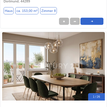
Dortmund, 44289
Haus
ca. 153,00 m²
Zimmer 8
★
➦
➜
1 / 26