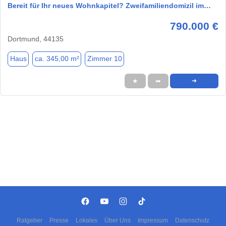
Bereit für Ihr neues Wohnkapitel? Zweifamiliendomizil im…
790.000 €
Dortmund, 44135
Haus
ca. 345,00 m²
Zimmer 10
★
➦
➜
Ratgeber
Presse
Lokales
Über Uns
Impressum
Datenschutz