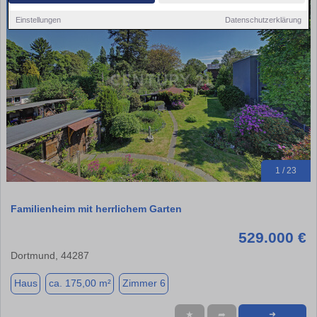
Einstellungen
Datenschutzerklärung
1 / 23
Familienheim mit herrlichem Garten
529.000 €
Dortmund, 44287
Haus
ca. 175,00 m²
Zimmer 6
★
➦
➜