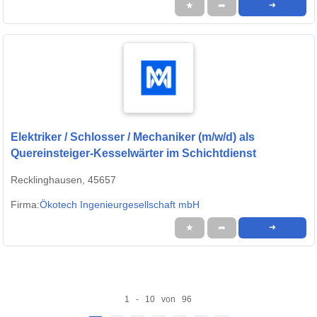
★
➦
➜
Elektriker / Schlosser / Mechaniker (m/w/d) als
Quereinsteiger-Kesselwärter im Schichtdienst
Recklinghausen, 45657
Firma:
Ökotech Ingenieurgesellschaft mbH
★
➦
➜
1 - 10 von 96