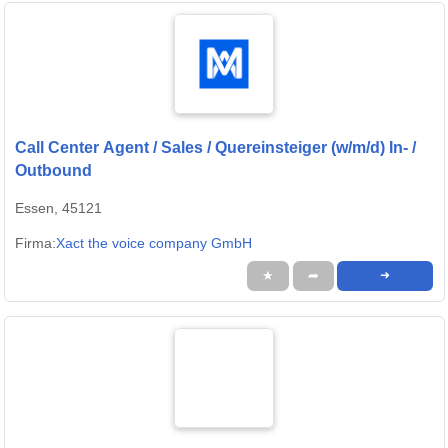
Call Center Agent / Sales / Quereinsteiger (w/m/d) In- /
Outbound
Essen, 45121
Firma:
Xact the voice company GmbH
★
➦
➜