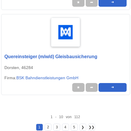
★
➦
➜
Quereinsteiger (m/w/d) Gleisbausicherung
Dorsten, 46284
Firma:
BSK Bahndienstleistungen GmbH
★
➦
➜
1 - 10 von 112
1
2
3
4
5
❯
❯❯