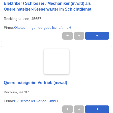
Elektriker / Schlosser / Mechaniker (m/w/d) als
Quereinsteiger-Kesselwärter im Schichtdienst
Recklinghausen, 45657
Firma:
Ökotech Ingenieurgesellschaft mbH
★
➦
➜
Quereinsteiger/in Vertrieb (m/w/d)
Bochum, 44787
Firma:
BV Bestseller Verlag GmbH
★
➦
➜