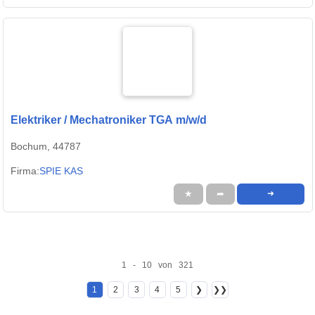
Elektriker / Mechatroniker TGA m/w/d
Bochum, 44787
Firma:
SPIE KAS
★
➦
➜
1 - 10 von 321
1
2
3
4
5
❯
❯❯