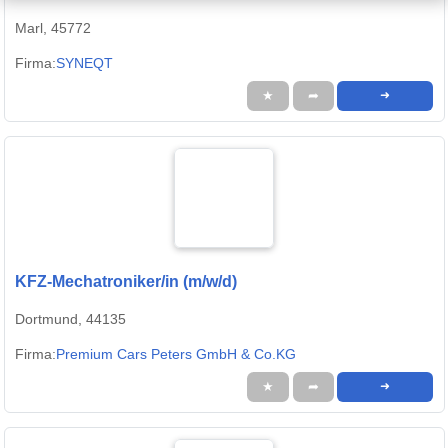
Marl, 45772
Firma:
SYNEQT
★
➦
➜
KFZ-Mechatroniker/in (m/w/d)
Dortmund, 44135
Firma:
Premium Cars Peters GmbH & Co.KG
★
➦
➜