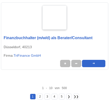
Finanzbuchhalter (m/w/d) als Berater/Consultant
Düsseldorf, 40213
Firma:
TriFinance GmbH
★
➦
➜
1 - 10 von 500
1
2
3
4
5
❯
❯❯