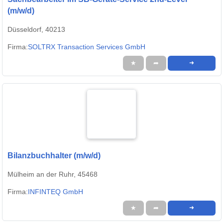
(m/w/d)
Düsseldorf, 40213
Firma:
SOLTRX Transaction Services GmbH
★
➦
➜
Bilanzbuchhalter (m/w/d)
Mülheim an der Ruhr, 45468
Firma:
INFINTEQ GmbH
★
➦
➜