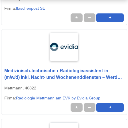
Firma:
flaschenpost SE
★
➦
➜
Medizinisch-technische:r Radiologieassistent:in
(m/w/d) inkl. Nacht- und Wochenenddiensten – Werde
Teil unseres Teams!
Mettmann, 40822
Firma:
Radiologie Mettmann am EVK by Evidia Group
★
➦
➜