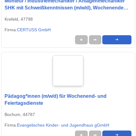
Monteur / Industriemechaniker / Anlagenmechaniker
SHK mit Schweißkenntnissen (m/w/d), Wochenende
daheim
Krefeld, 47798
Firma:
CERTUSS GmbH
★
➦
➜
Pädagog*innen (m/w/d) für Wochenend- und
Feiertagsdienste
Bochum, 44787
Firma:
Evangelisches Kinder- und Jugendhaus gGmbH
★
➦
➜