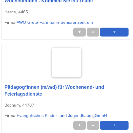
Wochenenden - Kommen Sie ins Team!
Herne, 44651
Firma:
AWO Grete-Fährmann-Seniorenzentrum
★
➦
➜
Pädagog*innen (m/w/d) für Wochenend- und
Feiertagsdienste
Bochum, 44787
Firma:
Evangelisches Kinder- und Jugendhaus gGmbH
★
➦
➜