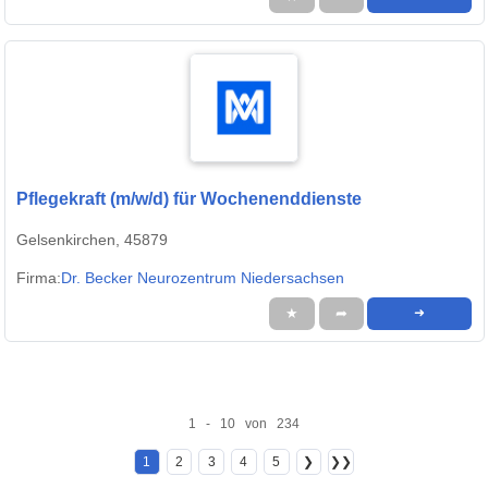
Pflegekraft (m/w/d) für Wochenenddienste
Gelsenkirchen, 45879
Firma:
Dr. Becker Neurozentrum Niedersachsen
★
➦
➜
1 - 10 von 234
1
2
3
4
5
❯
❯❯