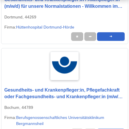
(m/w/d) für unsere Normalstationen - Willkommen im
Team!
Dortmund, 44269
Firma:
Hüttenhospital Dortmund-Hörde
★
➦
➜
Gesundheits- und Krankenpfleger:in, Pflegefachkraft
oder Fachgesundheits- und Krankenpfleger:in (m/w/d)
für die Intensivstationen - Werden Sie Teil unseres
Bochum, 44789
Teams
Firma:
Berufsgenossenschaftliches Universitätsklinikum
Bergmannsheil