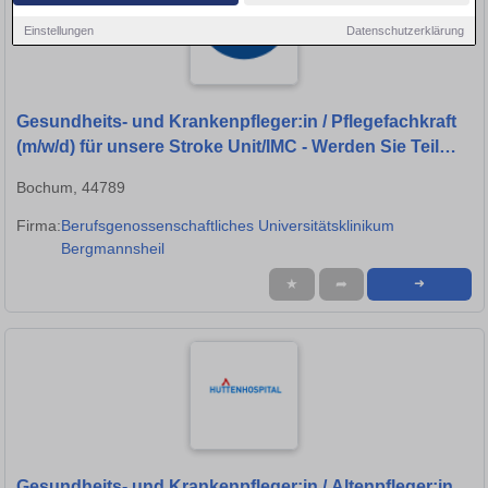
Einstellungen
Datenschutzerklärung
Gesundheits- und Krankenpfleger:in / Pflegefachkraft
(m/w/d) für unsere Stroke Unit/IMC - Werden Sie Teil
unseres Teams
Bochum, 44789
Firma:
Berufsgenossenschaftliches Universitätsklinikum
Bergmannsheil
★
➦
➜
Gesundheits- und Krankenpfleger:in / Altenpfleger:in