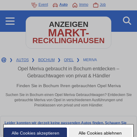
Event
Auto
Immo
Job
ANZEIGEN
MARKT-
RECKLINGHAUSEN
❯
AUTOS
❯
BOCHUM
❯
OPEL
❯
MERIVA
Opel Meriva gebraucht in Bochum entdecken –
Gebrauchtwagen von privat & Händler
Finden Sie in Bochum Ihren gebrauchten Opel Meriva
Suchen Sie in Bochum einen Opel Meriva Gebrauchtwagen? Entdecken Sie
gebrauchte Meriva von Opel in verschiedenen Ausführungen und
Preisklassen von privat und vom Händler.
Leider konnten wir derzeit keine passenden Autos finden. Schauen Sie
bald wieder vorbei!
Alle Cookies akzeptieren
Alle Cookies ablehnen